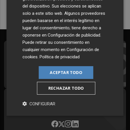
del dispositivo. Sus elecciones se aplican
solo a este sitio web. Algunos proveedores
pueden basarse en el interés legítimo en
lugar del consentimiento; tiene derecho a
oponerse en
Configuración de publicidad
.
Puede retirar su consentimiento en
cualquier momento en
Configuración de
Suscríbete al Boletín
cookies
.
Política de privacidad
Todos los días a primera hora en tu email
ACEPTAR TODO
¡Quiero suscribirme!
RECHAZAR TODO
Síguenos en redes
CONFIGURAR
Plaza Podcast, desde cualquier medio