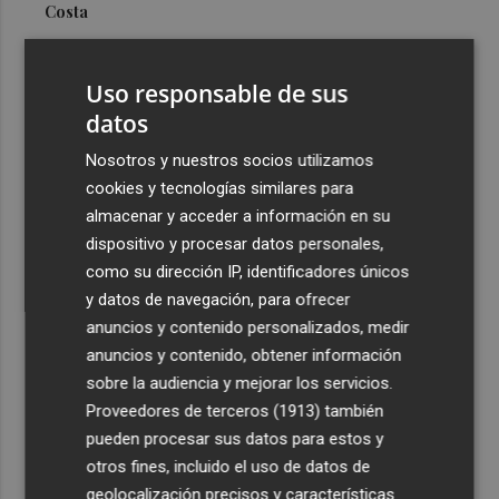
Costa
3
Más problemas en el lateral derecho: Monferrer sufre
una lesión muscular
Uso responsable de sus
4
datos
San Javier da viabilidad al nuevo contrato del transporte
urbano y a un hotel de cuatro estrellas en La Manga con
Nosotros y nuestros socios utilizamos
324 habitaciones
cookies y tecnologías similares para
5
Estos son los estrenos que abren la cartelera en agosto:
almacenar y acceder a información en su
de la comedia 'El último mono' a una nueva entrega de
dispositivo y procesar datos personales,
'La Patrulla Canina'
como su dirección IP, identificadores únicos
y datos de navegación, para ofrecer
anuncios y contenido personalizados, medir
anuncios y contenido, obtener información
sobre la audiencia y mejorar los servicios.
Proveedores de terceros (1913)
también
Recibe toda la actualidad de
pueden procesar sus datos para estos y
Plaza Podcast en tu correo
otros fines, incluido el uso de datos de
geolocalización precisos y características
Quiero suscribirme