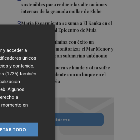
sostenibles para reducir las alteraciones
internas de la granada mollar de Elche
3
María Escarmiento se suma a El Kanka en el
cartel del festival Epicentro de Mula
4
UPCT Makers culmina con éxito un
catamarán para monitorizar el Mar Menor y
r y acceder a
ya prepara un dron submarino autónomo
tificadores únicos
cios y contenido,
5
Una batea clochinera se hunde y otra sufre
os (1725)
también
daños en un incidente con un buque en el
calización
puerto de Valencia
 web. Algunos
derecho a
ier momento en
Quiero suscribirme
PTAR TODO