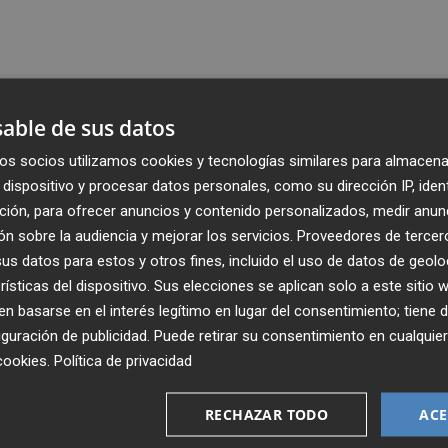
able de sus datos
os socios utilizamos cookies y tecnologías similares para almacena
dispositivo y procesar datos personales, como su dirección IP, iden
ción, para ofrecer anuncios y contenido personalizados, medir anun
n sobre la audiencia y mejorar los servicios.
Proveedores de tercer
s datos para estos y otros fines, incluido el uso de datos de geolo
rísticas del dispositivo. Sus elecciones se aplican solo a este sitio
 basarse en el interés legítimo en lugar del consentimiento; tiene 
guración de publicidad
. Puede retirar su consentimiento en cualqu
Recibe toda la actualidad de
cookies
.
Política de privacidad
Plaza Podcast en tu correo
RECHAZAR TODO
ACE