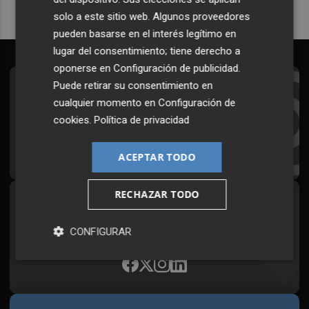
solo a este sitio web. Algunos proveedores
pueden basarse en el interés legítimo en
lugar del consentimiento; tiene derecho a
oponerse en
Configuración de publicidad
.
Puede retirar su consentimiento en
Suscríbete al Boletín
cualquier momento en
Configuración de
Todos los días a primera hora en tu email
cookies
.
Política de privacidad
¡Quiero suscribirme!
ACEPTAR TODO
RECHAZAR TODO
Síguenos en redes
Plaza Podcast, desde cualquier medio
CONFIGURAR