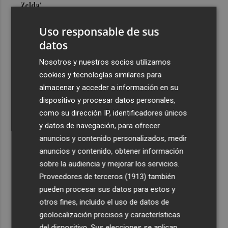
Zelda'
3
¿Cómo afecta el eclipse total de sol al sistema eléctrico y
Uso responsable de sus
la producción fotovoltaica?
datos
4
18 medios aéreos se suman a los 150 terrestres que
Nosotros y nuestros socios utilizamos
trabajan en los incendios de Castellón
cookies y tecnologías similares para
5
El suelo "extremadamente seco" favorece que los rayos
almacenar y acceder a información en su
provoquen incendios
dispositivo y procesar datos personales,
como su dirección IP, identificadores únicos
y datos de navegación, para ofrecer
anuncios y contenido personalizados, medir
anuncios y contenido, obtener información
sobre la audiencia y mejorar los servicios.
Recibe toda la actualidad de
Proveedores de terceros (1913)
también
Plaza Podcast en tu correo
pueden procesar sus datos para estos y
otros fines, incluido el uso de datos de
Quiero suscribirme
geolocalización precisos y características
del dispositivo. Sus elecciones se aplican