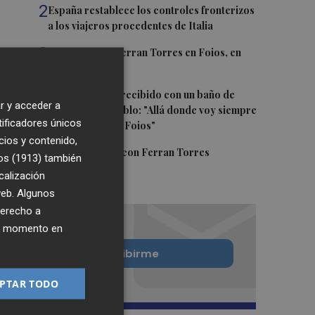
2
España restablece los controles fronterizos
a los viajeros procedentes de Italia
3
El homenaje a Ferran Torres en Foios, en
imágenes
4
Ferran Torres, recibido con un baño de
r y acceder a
masas en su pueblo: "Allá donde voy siempre
tificadores únicos
digo que soy de Foios"
cios y contenido,
5
Foios se vuelca con Ferran Torres
os (1913)
también
calización
 web. Algunos
derecho a
ier momento en
Quiero suscribirme
PTAR TODO