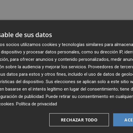
able de sus datos
os socios utilizamos cookies y tecnologías similares para almacena
dispositivo y procesar datos personales, como su dirección IP, iden
ción, para ofrecer anuncios y contenido personalizados, medir anun
n sobre la audiencia y mejorar los servicios.
Proveedores de tercer
s datos para estos y otros fines, incluido el uso de datos de geolo
rísticas del dispositivo. Sus elecciones se aplican solo a este sitio
 basarse en el interés legítimo en lugar del consentimiento; tiene 
guración de publicidad
. Puede retirar su consentimiento en cualqu
Recibe toda la actualidad de
cookies
.
Política de privacidad
Plaza Podcast en tu correo
RECHAZAR TODO
ACE