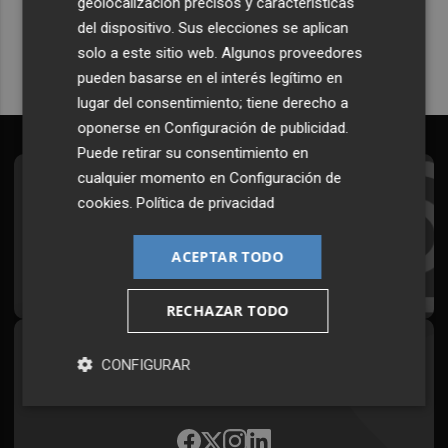
geolocalización precisos y características
Quiero suscribirme
del dispositivo. Sus elecciones se aplican
solo a este sitio web. Algunos proveedores
pueden basarse en el interés legítimo en
lugar del consentimiento; tiene derecho a
oponerse en
Configuración de publicidad
.
Puede retirar su consentimiento en
cualquier momento en
Configuración de
Suscríbete al Boletín
cookies
.
Política de privacidad
Todos los días a primera hora en tu email
ACEPTAR TODO
¡Quiero suscribirme!
RECHAZAR TODO
Síguenos en redes
CONFIGURAR
Plaza Podcast, desde cualquier medio