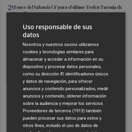
2
El once del Valencia CF para el último Trofeu Taronja de
Mestalla
3
Aemet prevé peligro de incendios "muy alto" o
Uso responsable de sus
"extremo" en la mayor parte de la Península y Baleares
datos
el día del eclipse
Nosotros y nuestros socios utilizamos
4
Company: “Estamos comenzando a ver el equipo que
cookies y tecnologías similares para
queremos ver en la Liga”
almacenar y acceder a información en su
5
Ocho helicópteros, un avión y más de 100 brigadas se
dispositivo y procesar datos personales,
movilizan en Moratalla por un incendio forestal
como su dirección IP, identificadores únicos
y datos de navegación, para ofrecer
anuncios y contenido personalizados, medir
anuncios y contenido, obtener información
sobre la audiencia y mejorar los servicios.
Proveedores de terceros (1913)
también
Recibe toda la actualidad de
pueden procesar sus datos para estos y
Plaza Podcast en tu correo
otros fines, incluido el uso de datos de