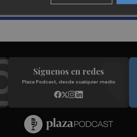
Plaza Podcast en tu correo
Síguenos en redes
Plaza Podcast, desde cualquier medio