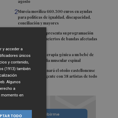
agosto
2
Murcia moviliza 660.300 euros en ayudas
para políticas de igualdad, discapacidad,
conciliación y mayores
3
La Fira Trovam presenta su programación
artística con conciertos de bandas afectadas
por la dana
r y acceder a
4
La Fe trata con terapia génica a un bebé de
tificadores únicos
19 días con atrofia muscular espinal
cios y contenido,
os (1913)
también
5
Pro Weekend llenará el otoño castellonense
calización
de música emergente con 38 artistas de todo
 web. Algunos
el mundo
derecho a
ier momento en
Quiero suscribirme
PTAR TODO