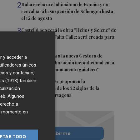
2
Italia rechaza el ultimátum de España y no
reevaluará la suspensión de Schengen hasta
el 15 de agosto
3
Castelló acogerá la obra "Helios y Selene" de
la compañía Te Falta Calle: será creada para
el eclipse
4
Castelló traslada a la nueva Gestora de
r y acceder a
Gaiates su "colaboración incondicional en la
tificadores únicos
promoción del monumento gaiatero"
cios y contenido,
os (1913)
5
también
Dos asociaciones proponen la
calización
conmemoración de los 22 siglos de la
fundación de Cartagena
 web. Algunos
derecho a
ier momento en
Quiero suscribirme
PTAR TODO