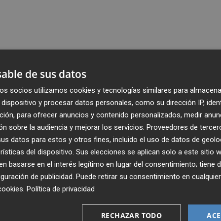
able de sus datos
os socios utilizamos cookies y tecnologías similares para almacena
dispositivo y procesar datos personales, como su dirección IP, iden
ción, para ofrecer anuncios y contenido personalizados, medir anun
n sobre la audiencia y mejorar los servicios.
Proveedores de tercer
s datos para estos y otros fines, incluido el uso de datos de geolo
rísticas del dispositivo. Sus elecciones se aplican solo a este sitio
 basarse en el interés legítimo en lugar del consentimiento; tiene 
guración de publicidad
. Puede retirar su consentimiento en cualqu
cookies
.
Política de privacidad
Recibe toda la actualidad de
Plaza Podcast en tu correo
RECHAZAR TODO
ACE