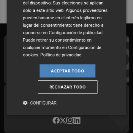
del dispositivo. Sus elecciones se aplican
solo a este sitio web. Algunos proveedores
pueden basarse en el interés legítimo en
lugar del consentimiento; tiene derecho a
oponerse en
Configuración de publicidad
.
Puede retirar su consentimiento en
Suscríbete al Boletín
cualquier momento en
Configuración de
cookies
.
Política de privacidad
Todos los días a primera hora en tu email
¡Quiero suscribirme!
ACEPTAR TODO
RECHAZAR TODO
Síguenos en redes
CONFIGURAR
Plaza Podcast, desde cualquier medio