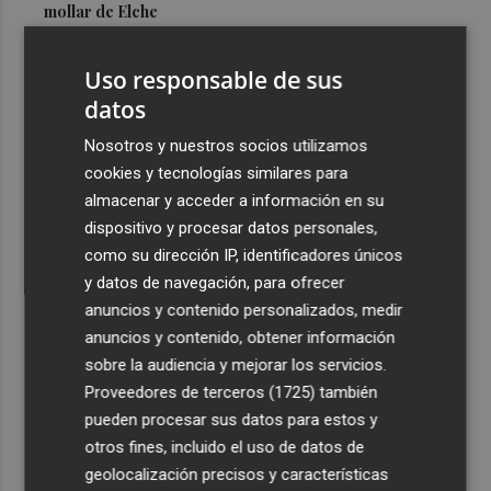
mollar de Elche
3
María Escarmiento se suma a El Kanka en el cartel del
Uso responsable de sus
festival Epicentro de Mula
datos
4
UPCT Makers culmina con éxito un catamarán para
monitorizar el Mar Menor y ya prepara un dron
Nosotros y nuestros socios utilizamos
submarino autónomo
cookies y tecnologías similares para
almacenar y acceder a información en su
5
Una batea clochinera se hunde y otra sufre daños en un
dispositivo y procesar datos personales,
incidente con un buque en el puerto de Valencia
como su dirección IP, identificadores únicos
y datos de navegación, para ofrecer
anuncios y contenido personalizados, medir
anuncios y contenido, obtener información
sobre la audiencia y mejorar los servicios.
Recibe toda la actualidad de
Proveedores de terceros (1725)
también
Plaza Podcast en tu correo
pueden procesar sus datos para estos y
otros fines, incluido el uso de datos de
Quiero suscribirme
geolocalización precisos y características