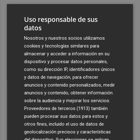
3
Foios se vuelca con Ferran Torres
Uso responsable de sus
4
datos
Las '200 vidas' que llevaron a Paco Rabal de Águilas a la
cima del cine: un documental recupera la voz y la mirada
Nosotros y nuestros socios utilizamos
del actor
cookies y tecnologías similares para
5
Mario Domínguez, a un paso del Excelsior Róterdam de
almacenar y acceder a información en su
la Eredivisie
dispositivo y procesar datos personales,
como su dirección IP, identificadores únicos
y datos de navegación, para ofrecer
anuncios y contenido personalizados, medir
anuncios y contenido, obtener información
sobre la audiencia y mejorar los servicios.
Recibe toda la actualidad de
Proveedores de terceros (1913)
también
Plaza Podcast en tu correo
pueden procesar sus datos para estos y
otros fines, incluido el uso de datos de
Quiero suscribirme
geolocalización precisos y características
del dispositivo. Sus elecciones se aplican