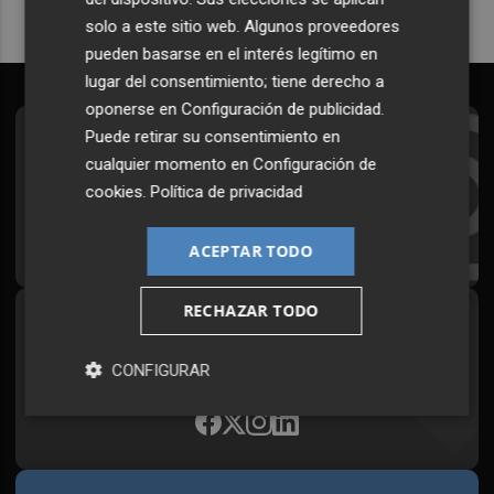
solo a este sitio web. Algunos proveedores
pueden basarse en el interés legítimo en
lugar del consentimiento; tiene derecho a
oponerse en
Configuración de publicidad
.
Puede retirar su consentimiento en
Suscríbete al Boletín
cualquier momento en
Configuración de
Todos los días a primera hora en tu email
cookies
.
Política de privacidad
¡Quiero suscribirme!
ACEPTAR TODO
RECHAZAR TODO
Síguenos en redes
Plaza Podcast, desde cualquier medio
CONFIGURAR