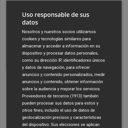
3
La Región de Murcia es la cuarta provincia que más
Uso responsable de sus
exporta a África: Marruecos, el primer destino
datos
4
La Región de Murcia celebra la Semana de la Juventud
con cinco días de actividades
Nosotros y nuestros socios utilizamos
cookies y tecnologías similares para
5
El coste de la vivienda: 1.338 € netos al mes, el salario
almacenar y acceder a información en su
mínimo para poder comprar una vivienda en Castellón
dispositivo y procesar datos personales,
como su dirección IP, identificadores únicos
y datos de navegación, para ofrecer
anuncios y contenido personalizados, medir
anuncios y contenido, obtener información
Recibe toda la actualidad de
sobre la audiencia y mejorar los servicios.
Proveedores de terceros (1913)
también
Plaza Podcast en tu correo
pueden procesar sus datos para estos y
Quiero suscribirme
otros fines, incluido el uso de datos de
geolocalización precisos y características
del dispositivo. Sus elecciones se aplican