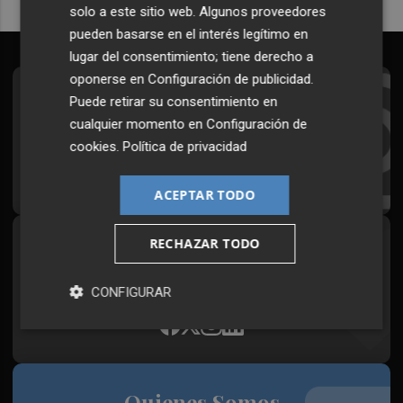
solo a este sitio web. Algunos proveedores
pueden basarse en el interés legítimo en
lugar del consentimiento; tiene derecho a
oponerse en
Configuración de publicidad
.
Suscríbete al Boletín
Puede retirar su consentimiento en
cualquier momento en
Configuración de
Todos los días a primera hora en tu email
cookies
.
Política de privacidad
¡Quiero suscribirme!
ACEPTAR TODO
RECHAZAR TODO
Síguenos en redes
Plaza Podcast, desde cualquier medio
CONFIGURAR
Quienes Somos