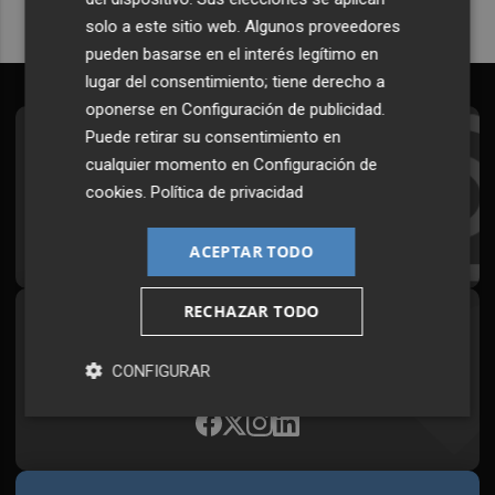
solo a este sitio web. Algunos proveedores
pueden basarse en el interés legítimo en
lugar del consentimiento; tiene derecho a
oponerse en
Configuración de publicidad
.
Puede retirar su consentimiento en
Suscríbete al Boletín
cualquier momento en
Configuración de
Todos los días a primera hora en tu email
cookies
.
Política de privacidad
¡Quiero suscribirme!
ACEPTAR TODO
RECHAZAR TODO
Síguenos en redes
Plaza Podcast, desde cualquier medio
CONFIGURAR