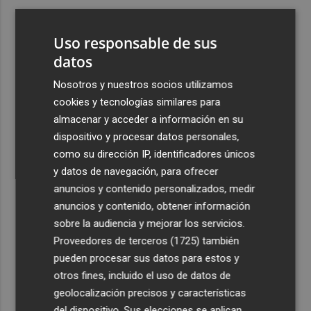
3
El queso de Murcia al vino 'Tío Resti', elaborado en
Caravaca, elegido el mejor 'madurado de cabra' de
Uso responsable de sus
España 2025
datos
4
Abre en Murcia el primer Planet Fitness de la Región con
Nosotros y nuestros socios utilizamos
su lema 'No juzgamos'
cookies y tecnologías similares para
5
El Consorcio movilizará 182 bomberos el día del eclipse
almacenar y acceder a información en su
y recomienda evitar zonas forestales
dispositivo y procesar datos personales,
como su dirección IP, identificadores únicos
y datos de navegación, para ofrecer
anuncios y contenido personalizados, medir
anuncios y contenido, obtener información
sobre la audiencia y mejorar los servicios.
Recibe toda la actualidad de
Proveedores de terceros (1725)
también
Plaza Podcast en tu correo
pueden procesar sus datos para estos y
otros fines, incluido el uso de datos de
Quiero suscribirme
geolocalización precisos y características
del dispositivo. Sus elecciones se aplican