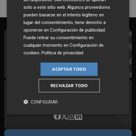
solo a este sitio web. Algunos proveedores
pueden basarse en el interés legítimo en
lugar del consentimiento; tiene derecho a
oponerse en
Configuración de publicidad
.
Puede retirar su consentimiento en
Suscríbete al Boletín
cualquier momento en
Configuración de
Todos los días a primera hora en tu email
cookies
.
Política de privacidad
¡Quiero suscribirme!
ACEPTAR TODO
RECHAZAR TODO
Síguenos en redes
Plaza Podcast, desde cualquier medio
CONFIGURAR