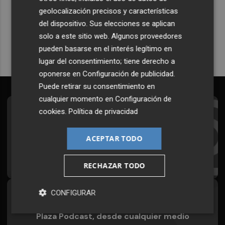
Plaza Podcast en tu correo
geolocalización precisos y características
del dispositivo. Sus elecciones se aplican
Quiero suscribirme
solo a este sitio web. Algunos proveedores
pueden basarse en el interés legítimo en
lugar del consentimiento; tiene derecho a
oponerse en
Configuración de publicidad
.
Puede retirar su consentimiento en
cualquier momento en
Configuración de
cookies
.
Política de privacidad
Suscríbete al Boletín
Todos los días a primera hora en tu email
ACEPTAR TODO
¡Quiero suscribirme!
RECHAZAR TODO
CONFIGURAR
Síguenos en redes
Plaza Podcast, desde cualquier medio