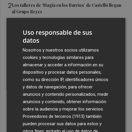
2
Los talleres de ‘Magia en los Barrios’ de Castelló llegan
al Grupo Reyes
3
Informe del CEAM sobre el incendio de la Vall d'Uixó: la
vegetación perdió el 51% de humedad en los meses
Uso responsable de sus
previos
datos
4
La Generalitat destina 132 millones a 24 nuevas
Nosotros y nuestros socios utilizamos
infraestructuras sociosanitarias de mayores y personas
cookies y tecnologías similares para
con discapacidad
almacenar y acceder a información en su
5
La movilidad el 12 de agosto podría duplicarse por el
dispositivo y procesar datos personales,
eclipse con hasta 1,5 millones de desplazamientos
como su dirección IP, identificadores únicos
adicionales
y datos de navegación, para ofrecer
anuncios y contenido personalizados, medir
anuncios y contenido, obtener información
sobre la audiencia y mejorar los servicios.
Proveedores de terceros (1913)
también
pueden procesar sus datos para estos y
Recibe toda la actualidad de
otros fines, incluido el uso de datos de