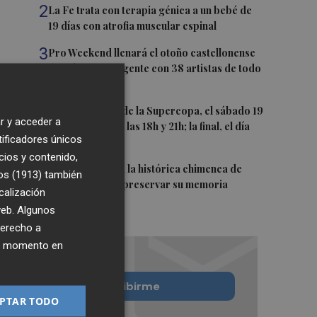
2
La Fe trata con terapia génica a un bebé de
19 días con atrofia muscular espinal
3
Pro Weekend llenará el otoño castellonense
de música emergente con 38 artistas de todo
el mundo
4
Las semifinales de la Supercopa, el sábado 19
r y acceder a
de septiembre a las 18h y 21h; la final, el día
tificadores únicos
20 a las 19h
cios y contenido,
5
Murcia restaura la histórica chimenea de
os (1913)
también
Algezares para preservar su memoria
calización
industrial
 web. Algunos
derecho a
ier momento en
Quiero suscribirme
PTAR TODO