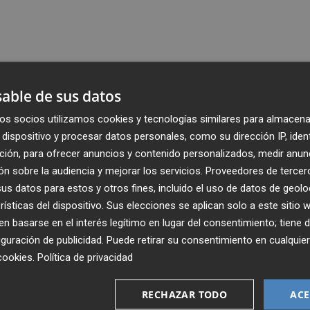
able de sus datos
os socios utilizamos cookies y tecnologías similares para almacena
dispositivo y procesar datos personales, como su dirección IP, iden
ción, para ofrecer anuncios y contenido personalizados, medir anun
n sobre la audiencia y mejorar los servicios.
Proveedores de tercer
s datos para estos y otros fines, incluido el uso de datos de geolo
rísticas del dispositivo. Sus elecciones se aplican solo a este sitio
 basarse en el interés legítimo en lugar del consentimiento; tiene 
guración de publicidad
. Puede retirar su consentimiento en cualqu
cookies
.
Política de privacidad
Recibe toda la actualidad de
Plaza Podcast en tu correo
RECHAZAR TODO
ACE