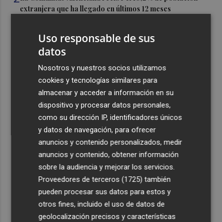
extranjera que ha llegado en últimos 12 meses
3
Las nuevas rutas y el turismo espolean el aeropuerto de
Uso responsable de sus
Castellón: alcanza en julio el mejor resultado mensual de
datos
pasajeros de su historia
4
Nosotros y nuestros socios utilizamos
La Diputación inicia la trámites de licitación para la
explotación del balneario de Benassal
cookies y tecnologías similares para
almacenar y acceder a información en su
5
La geolocalización llega a la huerta y el campo de
dispositivo y procesar datos personales,
Murcia para agilizar la respuesta ante emergencias
como su dirección IP, identificadores únicos
y datos de navegación, para ofrecer
anuncios y contenido personalizados, medir
anuncios y contenido, obtener información
sobre la audiencia y mejorar los servicios.
Recibe toda la actualidad de
Proveedores de terceros (1725)
también
pueden procesar sus datos para estos y
Plaza Podcast en tu correo
otros fines, incluido el uso de datos de
Quiero suscribirme
geolocalización precisos y características