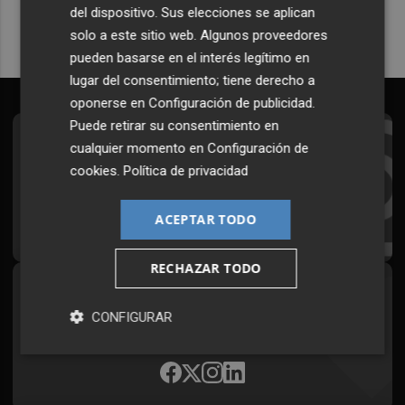
del dispositivo. Sus elecciones se aplican
solo a este sitio web. Algunos proveedores
pueden basarse en el interés legítimo en
lugar del consentimiento; tiene derecho a
oponerse en
Configuración de publicidad
.
Puede retirar su consentimiento en
Suscríbete al Boletín
cualquier momento en
Configuración de
cookies
.
Política de privacidad
Todos los días a primera hora en tu email
ACEPTAR TODO
¡Quiero suscribirme!
RECHAZAR TODO
Síguenos en redes
CONFIGURAR
Plaza Podcast, desde cualquier medio