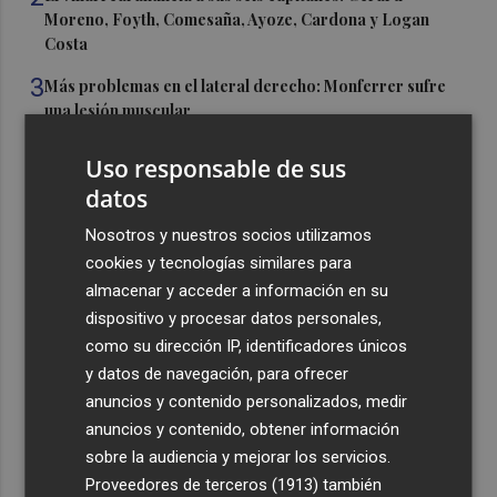
Moreno, Foyth, Comesaña, Ayoze, Cardona y Logan
Costa
3
Más problemas en el lateral derecho: Monferrer sufre
una lesión muscular
4
San Javier da viabilidad al nuevo contrato del transporte
Uso responsable de sus
urbano y a un hotel de cuatro estrellas en La Manga con
datos
324 habitaciones
Nosotros y nuestros socios utilizamos
5
Estos son los estrenos que abren la cartelera en agosto:
cookies y tecnologías similares para
de la comedia 'El último mono' a una nueva entrega de
almacenar y acceder a información en su
'La Patrulla Canina'
dispositivo y procesar datos personales,
como su dirección IP, identificadores únicos
y datos de navegación, para ofrecer
anuncios y contenido personalizados, medir
anuncios y contenido, obtener información
Recibe toda la actualidad de
sobre la audiencia y mejorar los servicios.
Plaza Podcast en tu correo
Proveedores de terceros (1913)
también