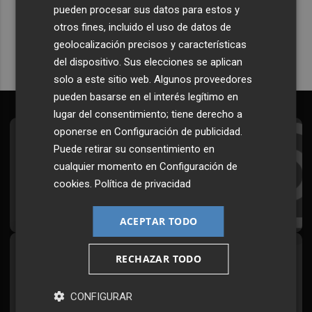
pueden procesar sus datos para estos y
Quiero suscribirme
otros fines, incluido el uso de datos de
geolocalización precisos y características
del dispositivo. Sus elecciones se aplican
solo a este sitio web. Algunos proveedores
pueden basarse en el interés legítimo en
lugar del consentimiento; tiene derecho a
oponerse en
Configuración de publicidad
.
Suscríbete al Boletín
Puede retirar su consentimiento en
cualquier momento en
Configuración de
Todos los días a primera hora en tu email
cookies
.
Política de privacidad
¡Quiero suscribirme!
ACEPTAR TODO
Síguenos en redes
RECHAZAR TODO
Plaza Podcast, desde cualquier medio
CONFIGURAR