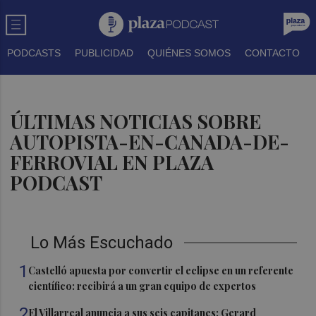
PODCASTS
PUBLICIDAD
QUIÉNES SOMOS
CONTACTO
ÚLTIMAS NOTICIAS SOBRE
AUTOPISTA-EN-CANADA-DE-
FERROVIAL EN PLAZA
PODCAST
Lo Más Escuchado
1
Castelló apuesta por convertir el eclipse en un referente
científico: recibirá a un gran equipo de expertos
2
El Villarreal anuncia a sus seis capitanes: Gerard