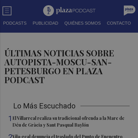
PODCASTS
PUBLICIDAD
QUIÉNES SOMOS
CONTACTO
ÚLTIMAS NOTICIAS SOBRE
AUTOPISTA-MOSCU-SAN-
PETESBURGO EN PLAZA
PODCAST
Lo Más Escuchado
1
El Villarreal realiza su tradicional ofrenda a la Mare de
Déu de Gràcia y Sant Pasqual Baylón
2
Vila-real denuncia el traslado del Punto de Encuentro