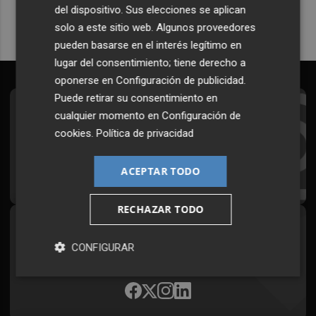
del dispositivo. Sus elecciones se aplican
solo a este sitio web. Algunos proveedores
pueden basarse en el interés legítimo en
lugar del consentimiento; tiene derecho a
oponerse en
Configuración de publicidad
.
Puede retirar su consentimiento en
Suscríbete al Boletín
cualquier momento en
Configuración de
cookies
.
Política de privacidad
Todos los días a primera hora en tu email
ACEPTAR TODO
¡Quiero suscribirme!
RECHAZAR TODO
Síguenos en redes
CONFIGURAR
Plaza Podcast, desde cualquier medio