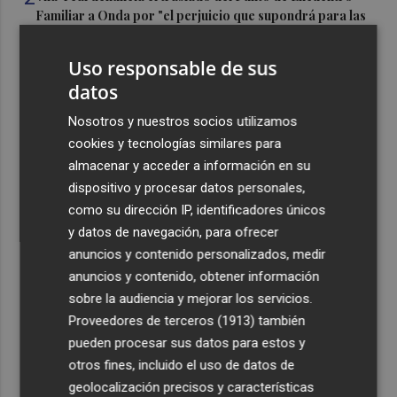
Familiar a Onda por "el perjuicio que supondrá para las
familias"
Uso responsable de sus
3
Oropesa ultima los preparativos para el eclipse total de
datos
Sol y habilita cuatro puntos informativos
4
Nosotros y nuestros socios utilizamos
Castelló refuerza su comercio: inyectan 800.000 euros
para la nueva campaña de bonos comerciales
cookies y tecnologías similares para
almacenar y acceder a información en su
5
Castelló inicia la ejecución de la Manzana Albinegra con
dispositivo y procesar datos personales,
el traslado de las pistas de pádel junto a Castalia
como su dirección IP, identificadores únicos
y datos de navegación, para ofrecer
anuncios y contenido personalizados, medir
anuncios y contenido, obtener información
sobre la audiencia y mejorar los servicios.
Recibe toda la actualidad de
Proveedores de terceros (1913)
también
pueden procesar sus datos para estos y
Plaza Podcast en tu correo
otros fines, incluido el uso de datos de
Quiero suscribirme
geolocalización precisos y características