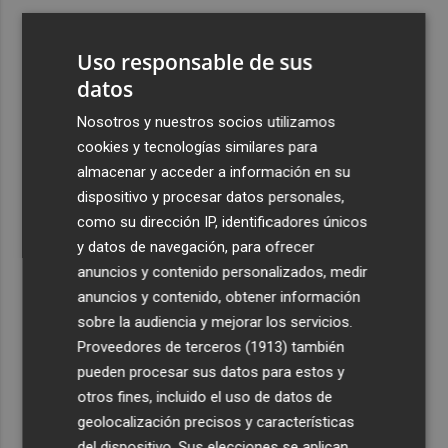
3
Ferran Torres, recibido con un baño de masas en su
pueblo: "Allá donde voy siempre digo que soy de Foios"
Uso responsable de sus
4
datos
Foios se vuelca con Ferran Torres
Nosotros y nuestros socios utilizamos
5
Las '200 vidas' que llevaron a Paco Rabal de Águilas a la
cookies y tecnologías similares para
cima del cine: un documental recupera la voz y la mirada
almacenar y acceder a información en su
del actor
dispositivo y procesar datos personales,
como su dirección IP, identificadores únicos
y datos de navegación, para ofrecer
anuncios y contenido personalizados, medir
anuncios y contenido, obtener información
sobre la audiencia y mejorar los servicios.
Recibe toda la actualidad de
Proveedores de terceros (1913)
también
Plaza Podcast en tu correo
pueden procesar sus datos para estos y
otros fines, incluido el uso de datos de
Quiero suscribirme
geolocalización precisos y características
del dispositivo. Sus elecciones se aplican