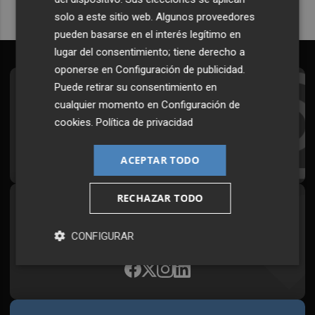
solo a este sitio web. Algunos proveedores
pueden basarse en el interés legítimo en
lugar del consentimiento; tiene derecho a
oponerse en
Configuración de publicidad
.
Puede retirar su consentimiento en
Suscríbete al Boletín
cualquier momento en
Configuración de
Todos los días a primera hora en tu email
cookies
.
Política de privacidad
¡Quiero suscribirme!
ACEPTAR TODO
RECHAZAR TODO
Síguenos en redes
Plaza Podcast, desde cualquier medio
CONFIGURAR