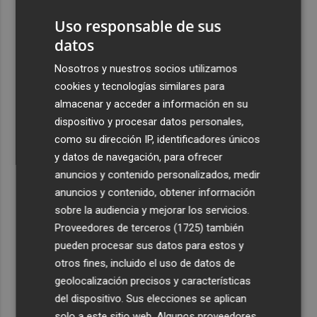
durante el desayuno de los hoteles
Uso responsable de sus
4
La Socimi tuTECHÔ adquiere a Banco Sabadell 23
datos
viviendas para proyectos de inclusión residencial
Nosotros y nuestros socios utilizamos
5
La aguileña Fátima Hernández es decimonovena en los
cookies y tecnologías similares para
5.000 metros del Mundial sub-20
almacenar y acceder a información en su
dispositivo y procesar datos personales,
como su dirección IP, identificadores únicos
y datos de navegación, para ofrecer
anuncios y contenido personalizados, medir
anuncios y contenido, obtener información
Recibe toda la actualidad de
sobre la audiencia y mejorar los servicios.
Plaza Podcast en tu correo
Proveedores de terceros (1725)
también
pueden procesar sus datos para estos y
Quiero suscribirme
otros fines, incluido el uso de datos de
geolocalización precisos y características
del dispositivo. Sus elecciones se aplican
solo a este sitio web. Algunos proveedores