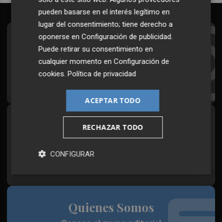
pueden basarse en el interés legítimo en
lugar del consentimiento; tiene derecho a
oponerse en
Configuración de publicidad
.
Suscríbete al Boletín
Puede retirar su consentimiento en
Todos los días a primera hora en tu email
cualquier momento en
Configuración de
cookies
.
Política de privacidad
¡Quiero suscribirme!
ACEPTAR TODO
Síguenos en redes
RECHAZAR TODO
Plaza Podcast, desde cualquier medio
CONFIGURAR
Quienes Somos