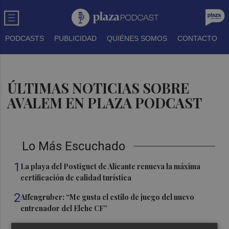
PODCASTS
PUBLICIDAD
QUIÉNES SOMOS
CONTACTO
ÚLTIMAS NOTICIAS SOBRE
AVALEM EN PLAZA PODCAST
Lo Más Escuchado
1
La playa del Postiguet de Alicante renueva la máxima
certificación de calidad turística
2
Affengruber: “Me gusta el estilo de juego del nuevo
entrenador del Elche CF”
3
Detenido en Benidorm el ladrón especializado en robar