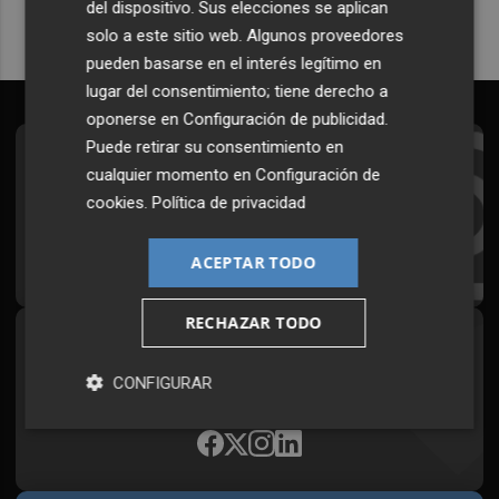
del dispositivo. Sus elecciones se aplican
solo a este sitio web. Algunos proveedores
pueden basarse en el interés legítimo en
lugar del consentimiento; tiene derecho a
oponerse en
Configuración de publicidad
.
Puede retirar su consentimiento en
Suscríbete al Boletín
cualquier momento en
Configuración de
cookies
.
Política de privacidad
Todos los días a primera hora en tu email
¡Quiero suscribirme!
ACEPTAR TODO
RECHAZAR TODO
Síguenos en redes
CONFIGURAR
Plaza Podcast, desde cualquier medio