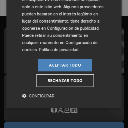
solo a este sitio web. Algunos proveedores
pueden basarse en el interés legítimo en
lugar del consentimiento; tiene derecho a
oponerse en
Configuración de publicidad
.
Puede retirar su consentimiento en
Suscríbete al Boletín
cualquier momento en
Configuración de
Todos los días a primera hora en tu email
cookies
.
Política de privacidad
¡Quiero suscribirme!
ACEPTAR TODO
RECHAZAR TODO
Síguenos en redes
Plaza Podcast, desde cualquier medio
CONFIGURAR