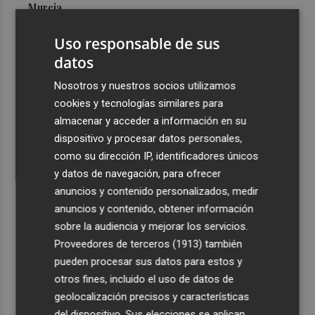
Murcia
3
Las cuatro playas de la Región acreditadas con el
Uso responsable de sus
máximo nivel de accesibilidad están en Cartagena
datos
4
El pequeño ahorrador vuelve a las letras del Tesoro y
Nosotros y nuestros socios utilizamos
demanda 15.000 millones en 6 meses
cookies y tecnologías similares para
5
El oleoturismo se abre al público internacional con la
almacenar y acceder a información en su
gastronomía como reclamo
dispositivo y procesar datos personales,
como su dirección IP, identificadores únicos
y datos de navegación, para ofrecer
anuncios y contenido personalizados, medir
anuncios y contenido, obtener información
sobre la audiencia y mejorar los servicios.
Recibe toda la actualidad de
Proveedores de terceros (1913)
también
Plaza Podcast en tu correo
pueden procesar sus datos para estos y
otros fines, incluido el uso de datos de
Quiero suscribirme
geolocalización precisos y características
del dispositivo. Sus elecciones se aplican