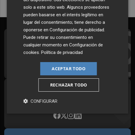
solo a este sitio web. Algunos proveedores
pueden basarse en el interés legítimo en
lugar del consentimiento; tiene derecho a
oponerse en
Configuración de publicidad
.
Puede retirar su consentimiento en
Suscríbete al Boletín
cualquier momento en
Configuración de
Todos los días a primera hora en tu email
cookies
.
Política de privacidad
¡Quiero suscribirme!
ACEPTAR TODO
RECHAZAR TODO
Síguenos en redes
Plaza Podcast, desde cualquier medio
CONFIGURAR