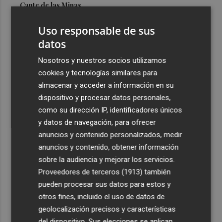
Cante de las Minas
3
El Castell de l'Olla de Altea 2026, en imágenes
Uso responsable de sus
datos
4
El Villarreal pone el broche de oro a la pretemporada
Nosotros y nuestros socios utilizamos
con una victoria contra el Galatasaray
cookies y tecnologías similares para
5
Kiat Lim preside por primera vez un partido en Mestalla
almacenar y acceder a información en su
dispositivo y procesar datos personales,
como su dirección IP, identificadores únicos
y datos de navegación, para ofrecer
anuncios y contenido personalizados, medir
anuncios y contenido, obtener información
sobre la audiencia y mejorar los servicios.
Recibe toda la actualidad de
Proveedores de terceros (1913)
también
Plaza Podcast en tu correo
pueden procesar sus datos para estos y
otros fines, incluido el uso de datos de
Quiero suscribirme
geolocalización precisos y características
del dispositivo. Sus elecciones se aplican