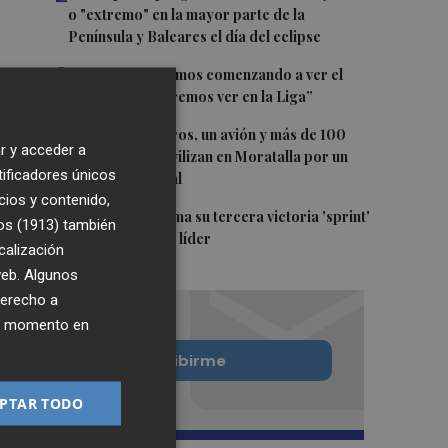
o "extremo" en la mayor parte de la
Península y Baleares el día del eclipse
3
Company: “Estamos comenzando a ver el
equipo que queremos ver en la Liga”
4
Ocho helicópteros, un avión y más de 100
r y acceder a
brigadas se movilizan en Moratalla por un
tificadores únicos
incendio forestal
cios y contenido,
5
Jorge Martín suma su tercera victoria 'sprint'
os (1913)
también
del año y es más líder
calización
 web. Algunos
derecho a
ier momento en
Quiero suscribirme
PTAR TODO