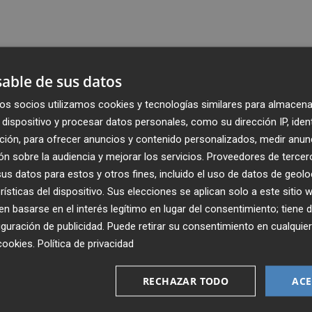
able de sus datos
os socios utilizamos cookies y tecnologías similares para almacena
dispositivo y procesar datos personales, como su dirección IP, iden
ción, para ofrecer anuncios y contenido personalizados, medir anun
n sobre la audiencia y mejorar los servicios.
Proveedores de tercer
s datos para estos y otros fines, incluido el uso de datos de geolo
rísticas del dispositivo. Sus elecciones se aplican solo a este sitio
 basarse en el interés legítimo en lugar del consentimiento; tiene 
guración de publicidad
. Puede retirar su consentimiento en cualqu
Recibe toda la actualidad de
cookies
.
Política de privacidad
Plaza Podcast en tu correo
RECHAZAR TODO
ACE