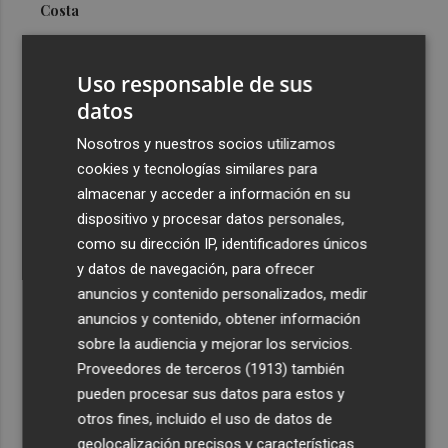
Costa
3
Más problemas en el lateral derecho: Monferrer sufre
una lesión muscular
Uso responsable de sus
4
datos
San Javier da viabilidad al nuevo contrato del transporte
urbano y a un hotel de cuatro estrellas en La Manga con
Nosotros y nuestros socios utilizamos
324 habitaciones
cookies y tecnologías similares para
5
Estos son los estrenos que abren la cartelera en agosto:
almacenar y acceder a información en su
de la comedia 'El último mono' a una nueva entrega de
dispositivo y procesar datos personales,
'La Patrulla Canina'
como su dirección IP, identificadores únicos
y datos de navegación, para ofrecer
anuncios y contenido personalizados, medir
anuncios y contenido, obtener información
sobre la audiencia y mejorar los servicios.
Proveedores de terceros (1913)
también
Recibe toda la actualidad de
pueden procesar sus datos para estos y
Plaza Podcast en tu correo
otros fines, incluido el uso de datos de
geolocalización precisos y características
Quiero suscribirme