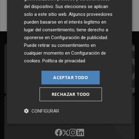
del dispositivo. Sus elecciones se aplican
solo a este sitio web. Algunos proveedores
pueden basarse en el interés legítimo en
lugar del consentimiento; tiene derecho a
oponerse en
Configuración de publicidad
.
Puede retirar su consentimiento en
cualquier momento en
Configuración de
Suscríbete al Boletín
cookies
.
Política de privacidad
Todos los días a primera hora en tu email
ACEPTAR TODO
¡Quiero suscribirme!
RECHAZAR TODO
Síguenos en redes
CONFIGURAR
Plaza Podcast, desde cualquier medio