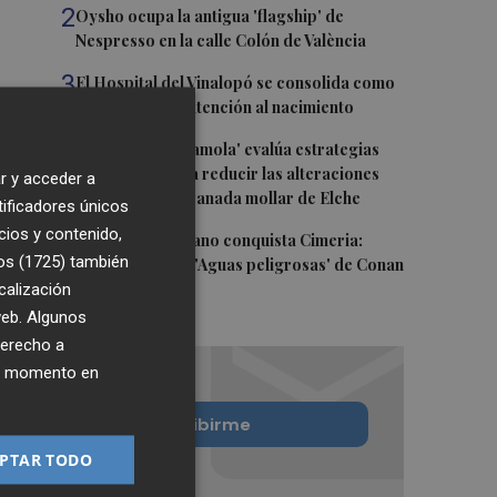
2
Oysho ocupa la antigua 'flagship' de
Nespresso en la calle Colón de València
3
El Hospital del Vinalopó se consolida como
referente en la atención al nacimiento
4
El proyecto 'Gramola' evalúa estrategias
sostenibles para reducir las alteraciones
r y acceder a
internas de la granada mollar de Elche
tificadores únicos
cios y contenido,
5
El talento murciano conquista Cimeria:
os (1725)
también
Dagnino ilustra 'Aguas peligrosas' de Conan
calización
el Bárbaro
 web. Algunos
derecho a
ier momento en
Quiero suscribirme
PTAR TODO