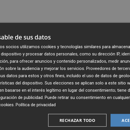
able de sus datos
os socios utilizamos cookies y tecnologías similares para almacena
dispositivo y procesar datos personales, como su dirección IP, iden
ción, para ofrecer anuncios y contenido personalizados, medir anun
n sobre la audiencia y mejorar los servicios.
Proveedores de tercer
s datos para estos y otros fines, incluido el uso de datos de geolo
rísticas del dispositivo. Sus elecciones se aplican solo a este sitio
 basarse en el interés legítimo en lugar del consentimiento; tiene 
guración de publicidad
. Puede retirar su consentimiento en cualqu
Recibe toda la actualidad de
cookies
.
Política de privacidad
Plaza Podcast en tu correo
RECHAZAR TODO
ACE