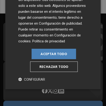
solo a este sitio web. Algunos proveedores
pueden basarse en el interés legítimo en
lugar del consentimiento; tiene derecho a
oponerse en
Configuración de publicidad
.
Puede retirar su consentimiento en
Suscríbete al Boletín
cualquier momento en
Configuración de
Todos los días a primera hora en tu email
cookies
.
Política de privacidad
¡Quiero suscribirme!
ACEPTAR TODO
RECHAZAR TODO
Síguenos en redes
Plaza Podcast, desde cualquier medio
CONFIGURAR