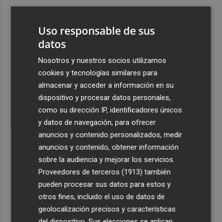
3
El Villarreal pone el broche de oro a la pretemporada
Uso responsable de sus
con una victoria contra el Galatasaray
datos
4
Kiat Lim preside por primera vez un partido en Mestalla
Nosotros y nuestros socios utilizamos
cookies y tecnologías similares para
5
El once del Valencia CF para el último Trofeu Taronja de
almacenar y acceder a información en su
Mestalla
dispositivo y procesar datos personales,
como su dirección IP, identificadores únicos
y datos de navegación, para ofrecer
anuncios y contenido personalizados, medir
anuncios y contenido, obtener información
sobre la audiencia y mejorar los servicios.
Recibe toda la actualidad de
Proveedores de terceros (1913)
también
Plaza Podcast en tu correo
pueden procesar sus datos para estos y
otros fines, incluido el uso de datos de
Quiero suscribirme
geolocalización precisos y características
del dispositivo. Sus elecciones se aplican