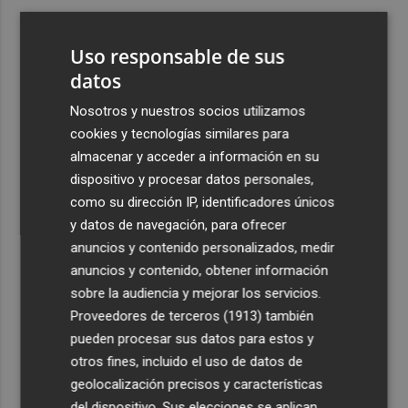
3
Ferran Torres, recibido con un baño de masas en su
pueblo: "Allá donde voy siempre digo que soy de Foios"
Uso responsable de sus
4
datos
Foios se vuelca con Ferran Torres
Nosotros y nuestros socios utilizamos
5
La serie murciana protagonizada por un conejo de
cookies y tecnologías similares para
peluche malhablado y gamberro que triunfa en las
almacenar y acceder a información en su
redes: así es 'Yván y Lolo'
dispositivo y procesar datos personales,
como su dirección IP, identificadores únicos
y datos de navegación, para ofrecer
anuncios y contenido personalizados, medir
anuncios y contenido, obtener información
sobre la audiencia y mejorar los servicios.
Recibe toda la actualidad de
Proveedores de terceros (1913)
también
Plaza Podcast en tu correo
pueden procesar sus datos para estos y
otros fines, incluido el uso de datos de
Quiero suscribirme
geolocalización precisos y características
del dispositivo. Sus elecciones se aplican