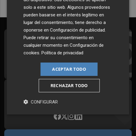
solo a este sitio web. Algunos proveedores
pueden basarse en el interés legítimo en
lugar del consentimiento; tiene derecho a
oponerse en
Configuración de publicidad
.
Puede retirar su consentimiento en
Suscríbete al Boletín
cualquier momento en
Configuración de
Todos los días a primera hora en tu email
cookies
.
Política de privacidad
¡Quiero suscribirme!
ACEPTAR TODO
RECHAZAR TODO
Síguenos en redes
Plaza Podcast, desde cualquier medio
CONFIGURAR