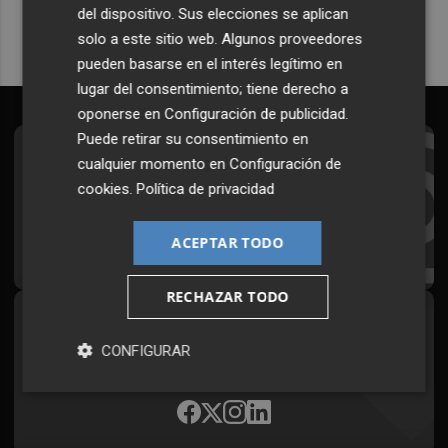
del dispositivo. Sus elecciones se aplican
solo a este sitio web. Algunos proveedores
pueden basarse en el interés legítimo en
lugar del consentimiento; tiene derecho a
oponerse en
Configuración de publicidad
.
Puede retirar su consentimiento en
Suscríbete al Boletín
cualquier momento en
Configuración de
cookies
.
Política de privacidad
Todos los días a primera hora en tu email
ACEPTAR TODO
¡Quiero suscribirme!
RECHAZAR TODO
Síguenos en redes
CONFIGURAR
Plaza Podcast, desde cualquier medio