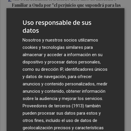
Familiar a Onda por "el perjuicio que supondrá para las
familias"
Uso responsable de sus
3
Oropesa ultima los preparativos para el eclipse total de
datos
Sol y habilita cuatro puntos informativos
4
Nosotros y nuestros socios utilizamos
Castelló refuerza su comercio: inyectan 800.000 euros
para la nueva campaña de bonos comerciales
cookies y tecnologías similares para
almacenar y acceder a información en su
5
Castelló inicia la ejecución de la Manzana Albinegra con
dispositivo y procesar datos personales,
el traslado de las pistas de pádel junto a Castalia
como su dirección IP, identificadores únicos
y datos de navegación, para ofrecer
anuncios y contenido personalizados, medir
anuncios y contenido, obtener información
sobre la audiencia y mejorar los servicios.
Recibe toda la actualidad de
Proveedores de terceros (1913)
también
pueden procesar sus datos para estos y
Plaza Podcast en tu correo
otros fines, incluido el uso de datos de
Quiero suscribirme
geolocalización precisos y características