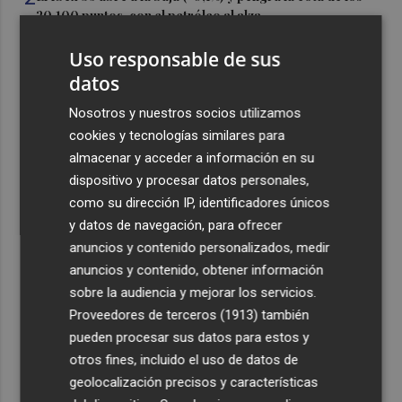
20.100 puntos, con el petróleo al alza
3
El Elche CF está a un paso de hacerse con los derechos
Uso responsable de sus
sobre la perla argentina Tiziano Perrotta
datos
4
El UCAM CB más internacional: Sito tiene a 10 jugadores
Nosotros y nuestros socios utilizamos
que irán con sus selecciones en las ventanas FIBA
cookies y tecnologías similares para
5
La Región de Murcia es la cuarta provincia que más
almacenar y acceder a información en su
exporta a África: Marruecos, el primer destino
dispositivo y procesar datos personales,
como su dirección IP, identificadores únicos
y datos de navegación, para ofrecer
anuncios y contenido personalizados, medir
anuncios y contenido, obtener información
sobre la audiencia y mejorar los servicios.
Recibe toda la actualidad de
Proveedores de terceros (1913)
también
Plaza Podcast en tu correo
pueden procesar sus datos para estos y
otros fines, incluido el uso de datos de
Quiero suscribirme
geolocalización precisos y características