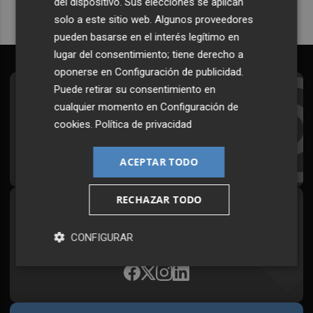
del dispositivo. Sus elecciones se aplican
solo a este sitio web. Algunos proveedores
pueden basarse en el interés legítimo en
lugar del consentimiento; tiene derecho a
oponerse en
Configuración de publicidad
.
Puede retirar su consentimiento en
Suscríbete al Boletín
cualquier momento en
Configuración de
Todos los días a primera hora en tu email
cookies
.
Política de privacidad
¡Quiero suscribirme!
ACEPTAR TODO
RECHAZAR TODO
Síguenos en redes
CONFIGURAR
Plaza Podcast, desde cualquier medio