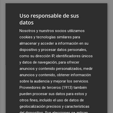
3
Foios se vuelca con Ferran Torres
Uso responsable de sus
4
datos
Las '200 vidas' que llevaron a Paco Rabal de Águilas a la
cima del cine: un documental recupera la voz y la mirada
Nosotros y nuestros socios utilizamos
del actor
cookies y tecnologías similares para
5
Mario Domínguez, a un paso del Excelsior Róterdam de
almacenar y acceder a información en su
la Eredivisie
dispositivo y procesar datos personales,
como su dirección IP, identificadores únicos
y datos de navegación, para ofrecer
anuncios y contenido personalizados, medir
anuncios y contenido, obtener información
sobre la audiencia y mejorar los servicios.
Recibe toda la actualidad de
Proveedores de terceros (1913)
también
Plaza Podcast en tu correo
pueden procesar sus datos para estos y
otros fines, incluido el uso de datos de
Quiero suscribirme
geolocalización precisos y características
del dispositivo. Sus elecciones se aplican