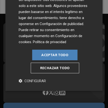
solo a este sitio web. Algunos proveedores
pueden basarse en el interés legítimo en
lugar del consentimiento; tiene derecho a
oponerse en
Configuración de publicidad
.
Puede retirar su consentimiento en
Suscríbete al Boletín
cualquier momento en
Configuración de
Todos los días a primera hora en tu email
cookies
.
Política de privacidad
¡Quiero suscribirme!
ACEPTAR TODO
RECHAZAR TODO
Síguenos en redes
Plaza Podcast, desde cualquier medio
CONFIGURAR