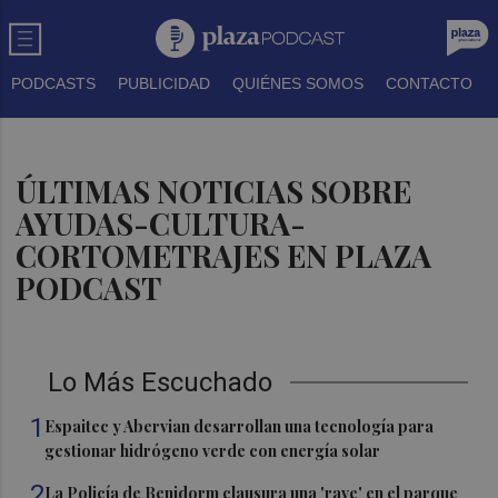
PODCASTS
PUBLICIDAD
QUIÉNES SOMOS
CONTACTO
ÚLTIMAS NOTICIAS SOBRE
AYUDAS-CULTURA-
CORTOMETRAJES EN PLAZA
PODCAST
Lo Más Escuchado
1
Espaitec y Abervian desarrollan una tecnología para
gestionar hidrógeno verde con energía solar
2
La Policía de Benidorm clausura una 'rave' en el parque