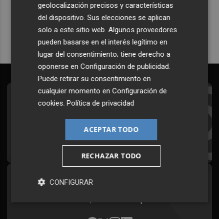
geolocalización precisos y características
Quiero suscribirme
del dispositivo. Sus elecciones se aplican
solo a este sitio web. Algunos proveedores
pueden basarse en el interés legítimo en
lugar del consentimiento; tiene derecho a
oponerse en
Configuración de publicidad
.
Puede retirar su consentimiento en
cualquier momento en
Configuración de
Suscríbete al Boletín
cookies
.
Política de privacidad
Todos los días a primera hora en tu email
ACEPTAR TODO
¡Quiero suscribirme!
RECHAZAR TODO
Síguenos en redes
CONFIGURAR
Plaza Podcast, desde cualquier medio