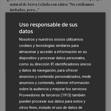
natural de Serra Gelada con sátira: "No estábamos
invitados, pero..."
3
Els Joglars regresa a San Javier para celebrar con 'El
Uso responsable de sus
retablo de las maravillas' 65 años de una historia
datos
compartida
4
Nosotros y nuestros socios utilizamos
La Región de Murcia ha sufrido ya 134 incendios
forestales y conatos en lo que va de verano
cookies y tecnologías similares para
almacenar y acceder a información en su
5
El PSOE tilda de "insuficiente" el contrato de
dispositivo y procesar datos personales,
mantenimiento y critica que los vecinos tengan que tapar
como su dirección IP, identificadores únicos
baches en las pedanías
y datos de navegación, para ofrecer
anuncios y contenido personalizados, medir
anuncios y contenido, obtener información
sobre la audiencia y mejorar los servicios.
Proveedores de terceros (1913)
también
Recibe toda la actualidad de
pueden procesar sus datos para estos y
Plaza Podcast en tu correo
otros fines, incluido el uso de datos de