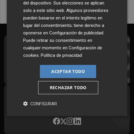
del dispositivo. Sus elecciones se aplican
solo a este sitio web. Algunos proveedores
pueden basarse en el interés legítimo en
lugar del consentimiento; tiene derecho a
oponerse en
Configuración de publicidad
.
Puede retirar su consentimiento en
Suscríbete al Boletín
cualquier momento en
Configuración de
cookies
.
Política de privacidad
Todos los días a primera hora en tu email
¡Quiero suscribirme!
ACEPTAR TODO
RECHAZAR TODO
Síguenos en redes
CONFIGURAR
Plaza Podcast, desde cualquier medio