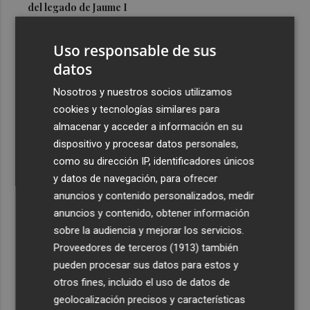
del legado de Jaume I
3
Una gran cadena humana de cariño y reivindicación se
Uso responsable de sus
vuelve a abrazar en las playas por el Mar Menor
datos
4
Levantan el confinamiento del municipio castellonense
de Sierra Engarcerán por el incendio
Nosotros y nuestros socios utilizamos
cookies y tecnologías similares para
5
Juan Tallón, Marta Jiménez Serrano o Juan Evaristo Valls
almacenar y acceder a información en su
Boix, protagonistas de la programación de agosto de
dispositivo y procesar datos personales,
Entre Libros en Benicàssim
como su dirección IP, identificadores únicos
y datos de navegación, para ofrecer
anuncios y contenido personalizados, medir
anuncios y contenido, obtener información
sobre la audiencia y mejorar los servicios.
Recibe toda la actualidad de
Proveedores de terceros (1913)
también
Plaza Podcast en tu correo
pueden procesar sus datos para estos y
otros fines, incluido el uso de datos de
Quiero suscribirme
geolocalización precisos y características