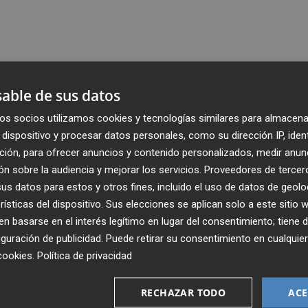
able de sus datos
os socios utilizamos cookies y tecnologías similares para almacena
dispositivo y procesar datos personales, como su dirección IP, iden
ción, para ofrecer anuncios y contenido personalizados, medir anun
n sobre la audiencia y mejorar los servicios.
Proveedores de tercer
s datos para estos y otros fines, incluido el uso de datos de geolo
rísticas del dispositivo. Sus elecciones se aplican solo a este sitio
 basarse en el interés legítimo en lugar del consentimiento; tiene 
guración de publicidad
. Puede retirar su consentimiento en cualqu
cookies
.
Política de privacidad
Recibe toda la actualidad de
Plaza Podcast en tu correo
RECHAZAR TODO
ACE