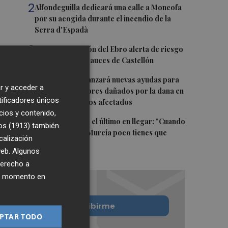
2
Alfondeguilla dedicará una calle a Moncofa
por su acogida durante el incendio de la
Serra d'Espadà
3
La Confederación del Ebro alerta de riesgo
de crecidas en cauces de Castellón
4
La Generalitat lanzará nuevas ayudas para
r y acceder a
reparar ascensores dañados por la dana en
tificadores únicos
todos los edificios afectados
cios y contenido,
5
Álvaro Giménez, el último en llegar: "Cuando
os (1913)
también
te llama el Real Murcia poco tienes que
calización
pensar"
 web. Algunos
derecho a
ier momento en
Quiero suscribirme
PTAR TODO