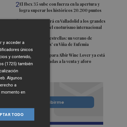
2
El Ibex 35 sube con fuerza en la apertura y
logra superar los históricos 20.200 puntos
3
FINE 2027 reunirá en Valladolid a los grandes
protagonistas del enoturismo internacional
4
Entre viñedos y estrellas: un verano de
r y acceder a
'Noches Mágicas' en Viña de Eufemia
tificadores únicos
5
La cuenta atrás para Albir Wine Lover ya está
cios y contenido,
en marcha: entradas a la venta y aforo
os (1725)
también
limitado
calización
 web. Algunos
derecho a
ier momento en
Quiero suscribirme
PTAR TODO