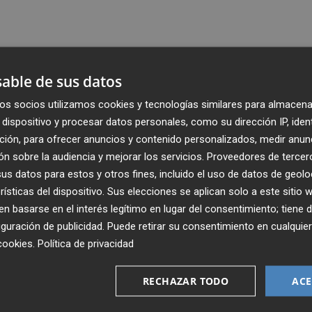
able de sus datos
os socios utilizamos cookies y tecnologías similares para almacena
dispositivo y procesar datos personales, como su dirección IP, iden
ción, para ofrecer anuncios y contenido personalizados, medir anun
n sobre la audiencia y mejorar los servicios.
Proveedores de tercer
s datos para estos y otros fines, incluido el uso de datos de geolo
rísticas del dispositivo. Sus elecciones se aplican solo a este sitio
 basarse en el interés legítimo en lugar del consentimiento; tiene 
guración de publicidad
. Puede retirar su consentimiento en cualqu
Recibe toda la actualidad de
cookies
.
Política de privacidad
Plaza Podcast en tu correo
RECHAZAR TODO
ACE