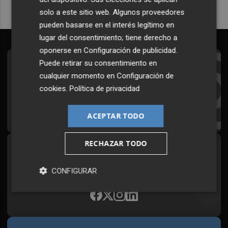
solo a este sitio web. Algunos proveedores
pueden basarse en el interés legítimo en
lugar del consentimiento; tiene derecho a
oponerse en
Configuración de publicidad
.
Puede retirar su consentimiento en
Suscríbete al Boletín
cualquier momento en
Configuración de
Todos los días a primera hora en tu email
cookies
.
Política de privacidad
¡Quiero suscribirme!
ACEPTAR TODO
RECHAZAR TODO
Síguenos en redes
Plaza Podcast, desde cualquier medio
CONFIGURAR