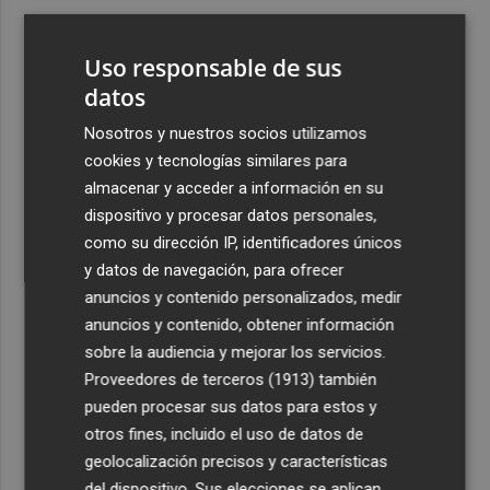
3
El Villarreal cierra la pretemporada con buenas
sensaciones y Ayoze como goleador
Uso responsable de sus
4
datos
Más de medio millar de festeros de Ufece se reivindican
en el pregón en Elche: "se nota, se siente, el campo está
Nosotros y nuestros socios utilizamos
presente"
cookies y tecnologías similares para
5
Cuenta atrás para el Rototom, un festival que hace de la
almacenar y acceder a información en su
diversidad su "seña de identidad"
dispositivo y procesar datos personales,
como su dirección IP, identificadores únicos
y datos de navegación, para ofrecer
anuncios y contenido personalizados, medir
anuncios y contenido, obtener información
sobre la audiencia y mejorar los servicios.
Recibe toda la actualidad de
Proveedores de terceros (1913)
también
Plaza Podcast en tu correo
pueden procesar sus datos para estos y
otros fines, incluido el uso de datos de
Quiero suscribirme
geolocalización precisos y características
del dispositivo. Sus elecciones se aplican