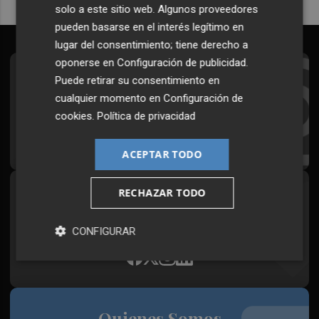
solo a este sitio web. Algunos proveedores
pueden basarse en el interés legítimo en
lugar del consentimiento; tiene derecho a
oponerse en
Configuración de publicidad
.
Suscríbete al Boletín
Puede retirar su consentimiento en
cualquier momento en
Configuración de
Todos los días a primera hora en tu email
cookies
.
Política de privacidad
¡Quiero suscribirme!
ACEPTAR TODO
RECHAZAR TODO
Síguenos en redes
Plaza Podcast, desde cualquier medio
CONFIGURAR
Quienes Somos