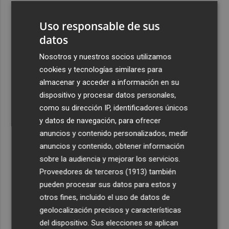
3
Florentino Pérez refuerza su posición como principal
Uso responsable de sus
accionista de ACS y eleva su participación al 15%
datos
4
La Femp se coordina con los gobiernos locales para el
eclipse solar del 12 de agosto
Nosotros y nuestros socios utilizamos
cookies y tecnologías similares para
5
El incendio del Cerro Maestre de Jumilla activa el Plan
almacenar y acceder a información en su
Infomur en situación 1
dispositivo y procesar datos personales,
como su dirección IP, identificadores únicos
y datos de navegación, para ofrecer
anuncios y contenido personalizados, medir
anuncios y contenido, obtener información
Recibe toda la actualidad de
sobre la audiencia y mejorar los servicios.
Proveedores de terceros (1913)
también
Plaza Podcast en tu correo
pueden procesar sus datos para estos y
Quiero suscribirme
otros fines, incluido el uso de datos de
geolocalización precisos y características
del dispositivo. Sus elecciones se aplican