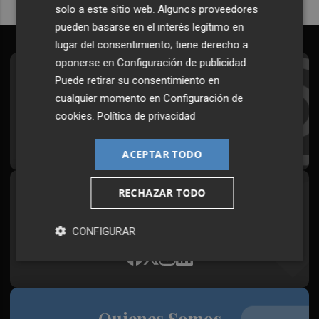
solo a este sitio web. Algunos proveedores
pueden basarse en el interés legítimo en
lugar del consentimiento; tiene derecho a
oponerse en
Configuración de publicidad
.
Suscríbete al Boletín
Puede retirar su consentimiento en
cualquier momento en
Configuración de
Todos los días a primera hora en tu email
cookies
.
Política de privacidad
¡Quiero suscribirme!
ACEPTAR TODO
RECHAZAR TODO
Síguenos en redes
Plaza Podcast, desde cualquier medio
CONFIGURAR
Quienes Somos