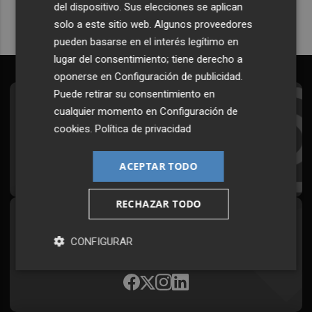
del dispositivo. Sus elecciones se aplican
solo a este sitio web. Algunos proveedores
pueden basarse en el interés legítimo en
lugar del consentimiento; tiene derecho a
oponerse en
Configuración de publicidad
.
Puede retirar su consentimiento en
Suscríbete al Boletín
cualquier momento en
Configuración de
cookies
.
Política de privacidad
Todos los días a primera hora en tu email
¡Quiero suscribirme!
ACEPTAR TODO
RECHAZAR TODO
Síguenos en redes
CONFIGURAR
Plaza Podcast, desde cualquier medio