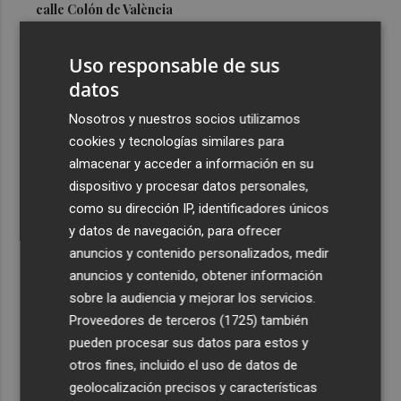
calle Colón de València
3
El Hospital del Vinalopó se consolida como referente en
Uso responsable de sus
la atención al nacimiento
datos
4
El proyecto 'Gramola' evalúa estrategias sostenibles
para reducir las alteraciones internas de la granada
Nosotros y nuestros socios utilizamos
mollar de Elche
cookies y tecnologías similares para
almacenar y acceder a información en su
5
El talento murciano conquista Cimeria: Dagnino ilustra
dispositivo y procesar datos personales,
'Aguas peligrosas' de Conan el Bárbaro
como su dirección IP, identificadores únicos
y datos de navegación, para ofrecer
anuncios y contenido personalizados, medir
anuncios y contenido, obtener información
sobre la audiencia y mejorar los servicios.
Recibe toda la actualidad de
Proveedores de terceros (1725)
también
Plaza Podcast en tu correo
pueden procesar sus datos para estos y
otros fines, incluido el uso de datos de
Quiero suscribirme
geolocalización precisos y características