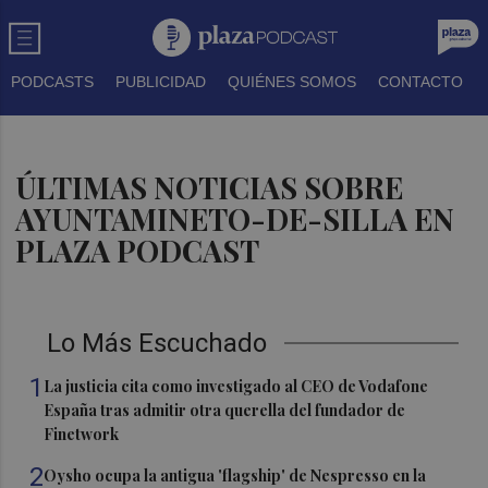
PODCASTS
PUBLICIDAD
QUIÉNES SOMOS
CONTACTO
ÚLTIMAS NOTICIAS SOBRE
AYUNTAMINETO-DE-SILLA EN
PLAZA PODCAST
Lo Más Escuchado
1
La justicia cita como investigado al CEO de Vodafone
España tras admitir otra querella del fundador de
Finetwork
2
Oysho ocupa la antigua 'flagship' de Nespresso en la