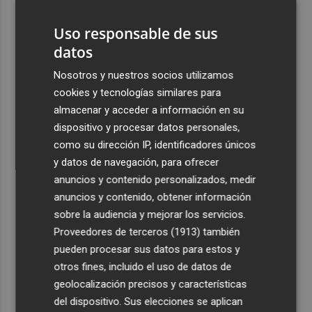
Uso responsable de sus
4
Las '200 vidas' que llevaron a Paco Rabal de Águilas a la
datos
cima del cine: un documental recupera la voz y la mirada
del actor
Nosotros y nuestros socios utilizamos
cookies y tecnologías similares para
5
Mario Domínguez, a un paso del Excelsior Róterdam de
almacenar y acceder a información en su
la Eredivisie
dispositivo y procesar datos personales,
como su dirección IP, identificadores únicos
y datos de navegación, para ofrecer
anuncios y contenido personalizados, medir
anuncios y contenido, obtener información
Recibe toda la actualidad de
sobre la audiencia y mejorar los servicios.
Plaza Podcast en tu correo
Proveedores de terceros (1913)
también
pueden procesar sus datos para estos y
Quiero suscribirme
otros fines, incluido el uso de datos de
geolocalización precisos y características
del dispositivo. Sus elecciones se aplican