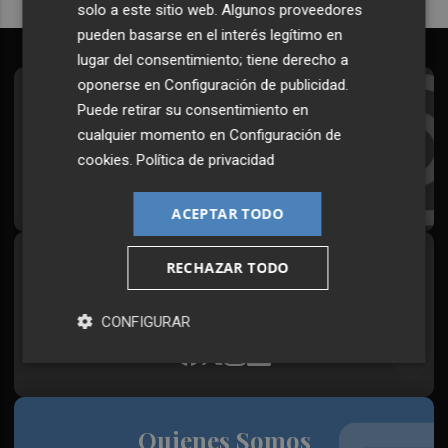
solo a este sitio web. Algunos proveedores
pueden basarse en el interés legítimo en
lugar del consentimiento; tiene derecho a
oponerse en
Configuración de publicidad
.
Suscríbete al Boletín
Puede retirar su consentimiento en
cualquier momento en
Configuración de
Todos los días a primera hora en tu email
cookies
.
Política de privacidad
¡Quiero suscribirme!
ACEPTAR TODO
RECHAZAR TODO
Síguenos en redes
Plaza Podcast, desde cualquier medio
CONFIGURAR
Quienes Somos