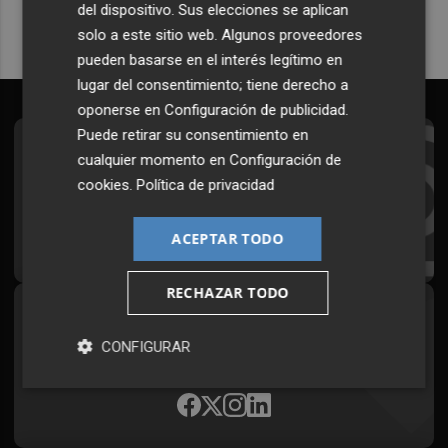
del dispositivo. Sus elecciones se aplican
solo a este sitio web. Algunos proveedores
pueden basarse en el interés legítimo en
lugar del consentimiento; tiene derecho a
oponerse en
Configuración de publicidad
.
Puede retirar su consentimiento en
Suscríbete al Boletín
cualquier momento en
Configuración de
cookies
.
Política de privacidad
Todos los días a primera hora en tu email
¡Quiero suscribirme!
ACEPTAR TODO
RECHAZAR TODO
Síguenos en redes
CONFIGURAR
Plaza Podcast, desde cualquier medio