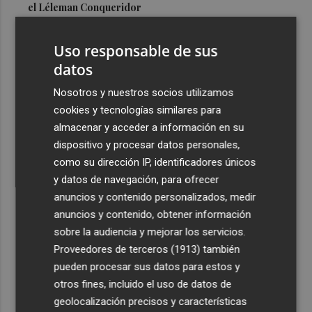
el Léleman Conqueridor
3
Vila-real proyecta una inversión de 7 millones en un
Uso responsable de sus
nuevo espacio deportivo: un complejo con pista de
atletismo y ciclismo
datos
4
Los 140 controles de la Policía Local en Lorca se saldan
Nosotros y nuestros socios utilizamos
con seis detenidos
cookies y tecnologías similares para
almacenar y acceder a información en su
5
El programa 'Santomera Florece' forma e impulsa la
dispositivo y procesar datos personales,
inserción laboral de diez personas desempleadas
como su dirección IP, identificadores únicos
y datos de navegación, para ofrecer
anuncios y contenido personalizados, medir
anuncios y contenido, obtener información
sobre la audiencia y mejorar los servicios.
Recibe toda la actualidad de
Proveedores de terceros (1913)
también
Plaza Podcast en tu correo
pueden procesar sus datos para estos y
otros fines, incluido el uso de datos de
Quiero suscribirme
geolocalización precisos y características