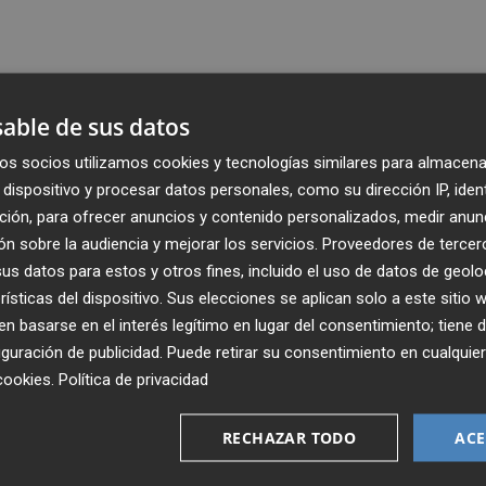
able de sus datos
os socios utilizamos cookies y tecnologías similares para almacena
dispositivo y procesar datos personales, como su dirección IP, iden
ción, para ofrecer anuncios y contenido personalizados, medir anun
n sobre la audiencia y mejorar los servicios.
Proveedores de tercer
s datos para estos y otros fines, incluido el uso de datos de geolo
rísticas del dispositivo. Sus elecciones se aplican solo a este sitio
 basarse en el interés legítimo en lugar del consentimiento; tiene 
guración de publicidad
. Puede retirar su consentimiento en cualqu
Recibe toda la actualidad de
cookies
.
Política de privacidad
Plaza Podcast en tu correo
RECHAZAR TODO
ACE