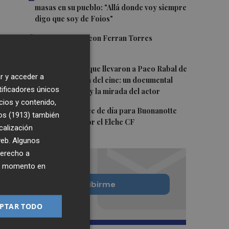
masas en su pueblo: "Allá donde voy siempre
digo que soy de Foios"
3
Foios se vuelca con Ferran Torres
4
Las '200 vidas' que llevaron a Paco Rabal de
r y acceder a
Águilas a la cima del cine: un documental
tificadores únicos
recupera la voz y la mirada del actor
cios y contenido,
5
Y también se hace de día para Buonanotte
os (1913)
también
con su fichaje por el Elche CF
calización
 web. Algunos
derecho a
ier momento en
Quiero suscribirme
PTAR TODO