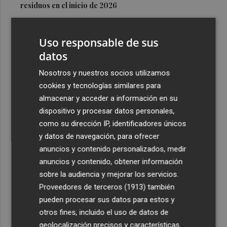
residuos en el inicio de 2026
3
Los medios de extinción trabajan en los frentes de Catí y
Tírig tras controlarse el incendio de la Sierra
Uso responsable de sus
Engarcerán
datos
4
Murcia registra 626 colonias felinas en todo el municipio
Nosotros y nuestros socios utilizamos
y esteriliza a cerca de 2.990 gatos
cookies y tecnologías similares para
5
Luís Castro: "El equipo debe tener la identidad del club;
almacenar y acceder a información en su
no tener miedo a nadie y, cuando tengamos que sufrir,
dispositivo y procesar datos personales,
sufrir todos juntos”
como su dirección IP, identificadores únicos
y datos de navegación, para ofrecer
anuncios y contenido personalizados, medir
anuncios y contenido, obtener información
sobre la audiencia y mejorar los servicios.
Proveedores de terceros (1913)
también
Recibe toda la actualidad de
pueden procesar sus datos para estos y
Plaza Podcast en tu correo
otros fines, incluido el uso de datos de
geolocalización precisos y características
Quiero suscribirme