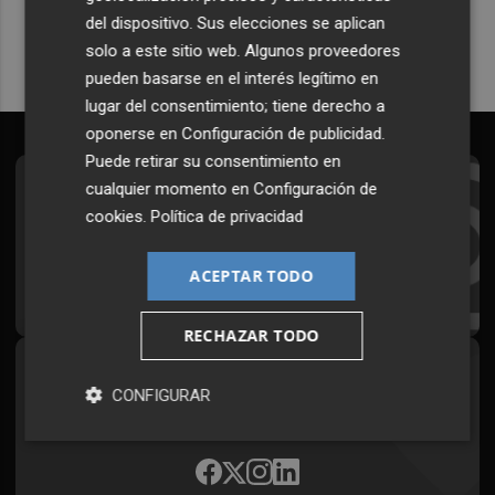
del dispositivo. Sus elecciones se aplican
solo a este sitio web. Algunos proveedores
pueden basarse en el interés legítimo en
lugar del consentimiento; tiene derecho a
oponerse en
Configuración de publicidad
.
Puede retirar su consentimiento en
cualquier momento en
Configuración de
Suscríbete al Boletín
cookies
.
Política de privacidad
Todos los días a primera hora en tu email
ACEPTAR TODO
¡Quiero suscribirme!
RECHAZAR TODO
Síguenos en redes
CONFIGURAR
Plaza Podcast, desde cualquier medio