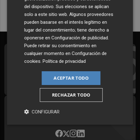
del dispositivo. Sus elecciones se aplican
solo a este sitio web. Algunos proveedores
pueden basarse en el interés legítimo en
lugar del consentimiento; tiene derecho a
oponerse en
Configuración de publicidad
.
Puede retirar su consentimiento en
cualquier momento en
Configuración de
Suscríbete al Boletín
cookies
.
Política de privacidad
Todos los días a primera hora en tu email
ACEPTAR TODO
¡Quiero suscribirme!
RECHAZAR TODO
Síguenos en redes
CONFIGURAR
Plaza Podcast, desde cualquier medio