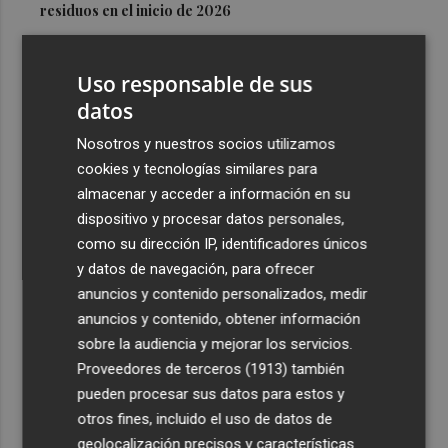
residuos en el inicio de 2026
3
Los medios de extinción trabajan en los frentes de Catí y
Tírig tras controlarse el incendio de la Sierra
Uso responsable de sus
Engarcerán
datos
4
Murcia registra 626 colonias felinas en todo el municipio
Nosotros y nuestros socios utilizamos
y esteriliza a cerca de 2.990 gatos
cookies y tecnologías similares para
5
Luís Castro: "El equipo debe tener la identidad del club;
almacenar y acceder a información en su
no tener miedo a nadie y, cuando tengamos que sufrir,
dispositivo y procesar datos personales,
sufrir todos juntos”
como su dirección IP, identificadores únicos
y datos de navegación, para ofrecer
anuncios y contenido personalizados, medir
anuncios y contenido, obtener información
sobre la audiencia y mejorar los servicios.
Proveedores de terceros (1913)
también
Recibe toda la actualidad de
pueden procesar sus datos para estos y
Plaza Podcast en tu correo
otros fines, incluido el uso de datos de
geolocalización precisos y características
Quiero suscribirme