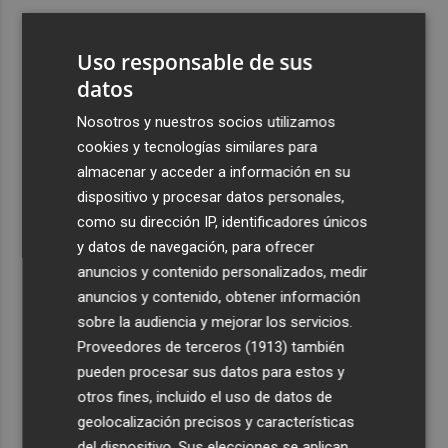
3
Aemet prevé peligro de incendios "muy alto" o
"extremo" en la mayor parte de la Península y Baleares
Uso responsable de sus
el día del eclipse
datos
4
Company: “Estamos comenzando a ver el equipo que
Nosotros y nuestros socios utilizamos
queremos ver en la Liga”
cookies y tecnologías similares para
5
Ocho helicópteros, un avión y más de 100 brigadas se
almacenar y acceder a información en su
movilizan en Moratalla por un incendio forestal
dispositivo y procesar datos personales,
como su dirección IP, identificadores únicos
y datos de navegación, para ofrecer
anuncios y contenido personalizados, medir
anuncios y contenido, obtener información
sobre la audiencia y mejorar los servicios.
Recibe toda la actualidad de
Proveedores de terceros (1913)
también
Plaza Podcast en tu correo
pueden procesar sus datos para estos y
otros fines, incluido el uso de datos de
Quiero suscribirme
geolocalización precisos y características
del dispositivo. Sus elecciones se aplican