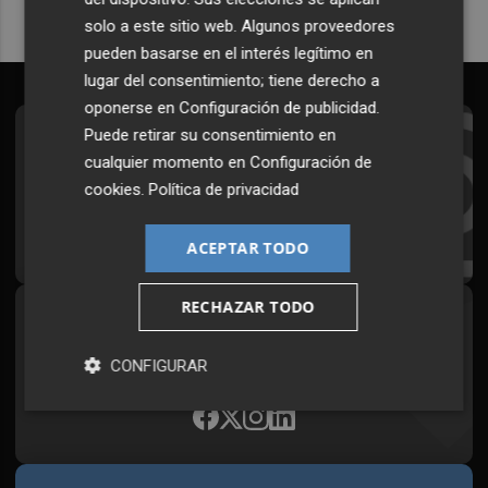
solo a este sitio web. Algunos proveedores
pueden basarse en el interés legítimo en
lugar del consentimiento; tiene derecho a
oponerse en
Configuración de publicidad
.
Puede retirar su consentimiento en
Suscríbete al Boletín
cualquier momento en
Configuración de
Todos los días a primera hora en tu email
cookies
.
Política de privacidad
¡Quiero suscribirme!
ACEPTAR TODO
RECHAZAR TODO
Síguenos en redes
Plaza Podcast, desde cualquier medio
CONFIGURAR