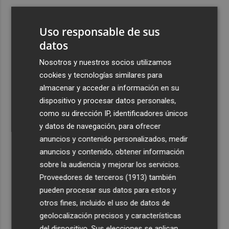
3
El PSPV denuncia la instalación de ventanas de aluminio
en el Monasterio de Santa Clara, declarado BRL
Uso responsable de sus
4
datos
Los murcianos en el extranjero harán gala de identidad
con el primer Día de las Comunidades de la Región en el
Nosotros y nuestros socios utilizamos
Exterior
cookies y tecnologías similares para
5
Fallece Andrés Gómez Mora, expresidente de Eurocaja
almacenar y acceder a información en su
Rural
dispositivo y procesar datos personales,
como su dirección IP, identificadores únicos
y datos de navegación, para ofrecer
anuncios y contenido personalizados, medir
anuncios y contenido, obtener información
sobre la audiencia y mejorar los servicios.
Recibe toda la actualidad de
Proveedores de terceros (1913)
también
Plaza Podcast en tu correo
pueden procesar sus datos para estos y
otros fines, incluido el uso de datos de
Quiero suscribirme
geolocalización precisos y características
del dispositivo. Sus elecciones se aplican