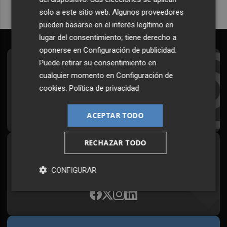
solo a este sitio web. Algunos proveedores
pueden basarse en el interés legítimo en
lugar del consentimiento; tiene derecho a
oponerse en
Configuración de publicidad
.
Puede retirar su consentimiento en
Suscríbete al Boletín
cualquier momento en
Configuración de
Todos los días a primera hora en tu email
cookies
.
Política de privacidad
¡Quiero suscribirme!
ACEPTAR TODO
RECHAZAR TODO
Síguenos en redes
Plaza Podcast, desde cualquier medio
CONFIGURAR