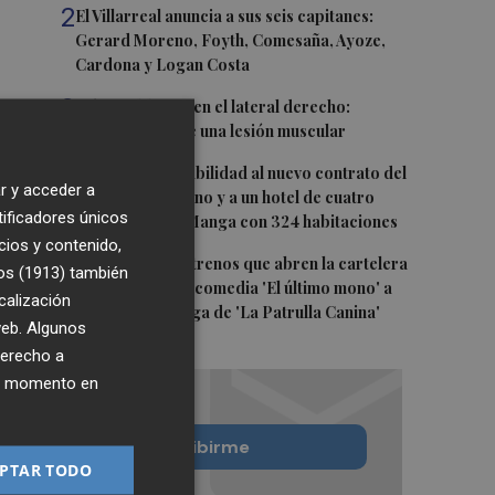
2
El Villarreal anuncia a sus seis capitanes:
Gerard Moreno, Foyth, Comesaña, Ayoze,
Cardona y Logan Costa
3
Más problemas en el lateral derecho:
Monferrer sufre una lesión muscular
4
San Javier da viabilidad al nuevo contrato del
r y acceder a
transporte urbano y a un hotel de cuatro
tificadores únicos
estrellas en La Manga con 324 habitaciones
cios y contenido,
5
Estos son los estrenos que abren la cartelera
os (1913)
también
en agosto: de la comedia 'El último mono' a
calización
una nueva entrega de 'La Patrulla Canina'
 web. Algunos
derecho a
ier momento en
Quiero suscribirme
PTAR TODO