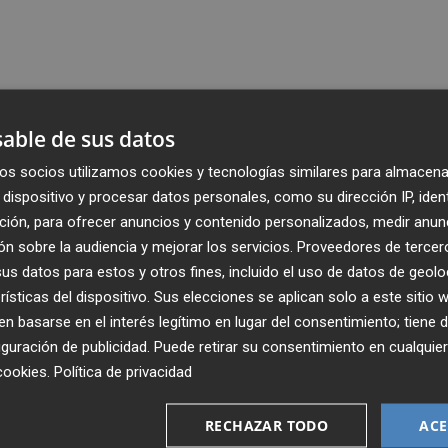
able de sus datos
os socios utilizamos cookies y tecnologías similares para almacena
dispositivo y procesar datos personales, como su dirección IP, iden
ción, para ofrecer anuncios y contenido personalizados, medir anun
n sobre la audiencia y mejorar los servicios.
Proveedores de tercer
s datos para estos y otros fines, incluido el uso de datos de geolo
rísticas del dispositivo. Sus elecciones se aplican solo a este sitio
 basarse en el interés legítimo en lugar del consentimiento; tiene 
guración de publicidad
. Puede retirar su consentimiento en cualqu
cookies
.
Política de privacidad
Recibe toda la actualidad de
Plaza Podcast en tu correo
RECHAZAR TODO
ACE