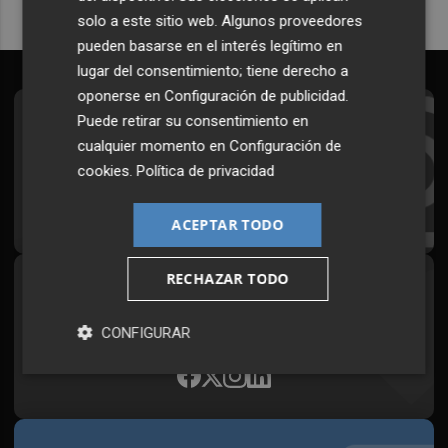
solo a este sitio web. Algunos proveedores
pueden basarse en el interés legítimo en
lugar del consentimiento; tiene derecho a
oponerse en
Configuración de publicidad
.
Puede retirar su consentimiento en
Suscríbete al Boletín
cualquier momento en
Configuración de
Todos los días a primera hora en tu email
cookies
.
Política de privacidad
¡Quiero suscribirme!
ACEPTAR TODO
RECHAZAR TODO
Síguenos en redes
Plaza Podcast, desde cualquier medio
CONFIGURAR