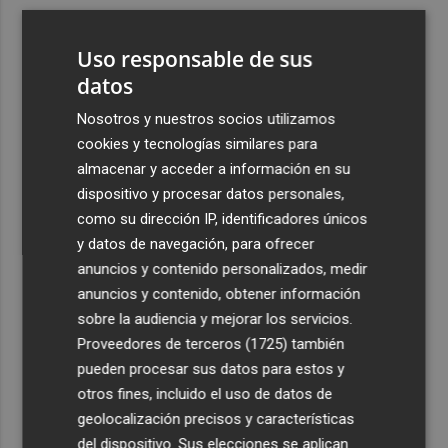
3
El Hospital del Vinalopó se consolida como referente en
la atención al nacimiento
Uso responsable de sus
4
El proyecto 'Gramola' evalúa estrategias sostenibles
datos
para reducir las alteraciones internas de la granada
Nosotros y nuestros socios utilizamos
mollar de Elche
cookies y tecnologías similares para
5
El talento murciano conquista Cimeria: Dagnino ilustra
almacenar y acceder a información en su
'Aguas peligrosas' de Conan el Bárbaro
dispositivo y procesar datos personales,
como su dirección IP, identificadores únicos
y datos de navegación, para ofrecer
anuncios y contenido personalizados, medir
anuncios y contenido, obtener información
sobre la audiencia y mejorar los servicios.
Recibe toda la actualidad de
Proveedores de terceros (1725)
también
Plaza Podcast en tu correo
pueden procesar sus datos para estos y
otros fines, incluido el uso de datos de
Quiero suscribirme
geolocalización precisos y características
del dispositivo. Sus elecciones se aplican