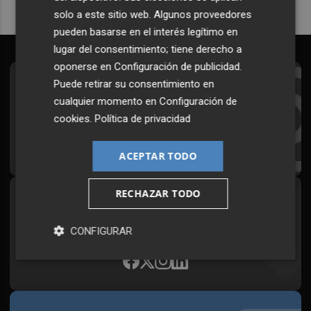
solo a este sitio web. Algunos proveedores
pueden basarse en el interés legítimo en
lugar del consentimiento; tiene derecho a
oponerse en
Configuración de publicidad
.
Puede retirar su consentimiento en
Suscríbete al Boletín
cualquier momento en
Configuración de
Todos los días a primera hora en tu email
cookies
.
Política de privacidad
¡Quiero suscribirme!
ACEPTAR TODO
RECHAZAR TODO
Síguenos en redes
Plaza Podcast, desde cualquier medio
CONFIGURAR