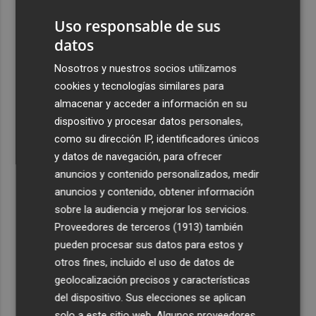
con cinco días de actividades
Uso responsable de sus
4
La Todolella recibe 340.000 euros del Consell para
datos
reabrir la ermita de Sant Cristòfol tras su cierre en 2021
Nosotros y nuestros socios utilizamos
5
El Xixo Xixero llena de tradición y ambiente la Playa
cookies y tecnologías similares para
Casablanca de Almenara
almacenar y acceder a información en su
dispositivo y procesar datos personales,
como su dirección IP, identificadores únicos
y datos de navegación, para ofrecer
anuncios y contenido personalizados, medir
anuncios y contenido, obtener información
Recibe toda la actualidad de
sobre la audiencia y mejorar los servicios.
Plaza Podcast en tu correo
Proveedores de terceros (1913)
también
pueden procesar sus datos para estos y
Quiero suscribirme
otros fines, incluido el uso de datos de
geolocalización precisos y características
del dispositivo. Sus elecciones se aplican
solo a este sitio web. Algunos proveedores