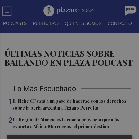
PODCASTS
PUBLICIDAD
QUIÉNES SOMOS
CONTACTO
ÚLTIMAS NOTICIAS SOBRE
BAILANDO EN PLAZA PODCAST
Lo Más Escuchado
1
El Elche CF está a un paso de hacerse con los derechos
sobre la perla argentina Tiziano Perrotta
2
La Región de Murcia es la cuarta provincia que más
exporta a África: Marruecos, el primer destino
3
La Región de Murcia celebra la Semana de la Juventud