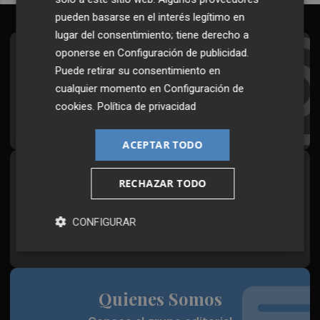
pueden basarse en el interés legítimo en
lugar del consentimiento; tiene derecho a
oponerse en
Configuración de publicidad
.
Suscríbete al Boletín
Puede retirar su consentimiento en
Todos los días a primera hora en tu email
cualquier momento en
Configuración de
cookies
.
Política de privacidad
¡Quiero suscribirme!
ACEPTAR TODO
Síguenos en redes
RECHAZAR TODO
Plaza Podcast, desde cualquier medio
CONFIGURAR
Quienes Somos