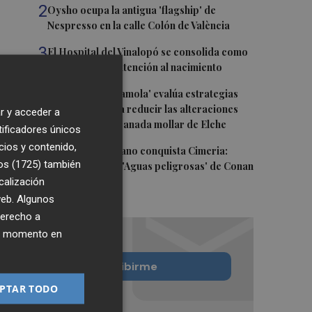
2
Oysho ocupa la antigua 'flagship' de
Nespresso en la calle Colón de València
3
El Hospital del Vinalopó se consolida como
referente en la atención al nacimiento
4
El proyecto 'Gramola' evalúa estrategias
sostenibles para reducir las alteraciones
r y acceder a
internas de la granada mollar de Elche
tificadores únicos
cios y contenido,
5
El talento murciano conquista Cimeria:
os (1725)
también
Dagnino ilustra 'Aguas peligrosas' de Conan
calización
el Bárbaro
 web. Algunos
derecho a
ier momento en
Quiero suscribirme
PTAR TODO