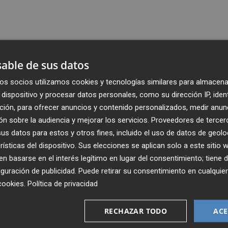
able de sus datos
os socios utilizamos cookies y tecnologías similares para almacena
dispositivo y procesar datos personales, como su dirección IP, iden
ción, para ofrecer anuncios y contenido personalizados, medir anun
n sobre la audiencia y mejorar los servicios.
Proveedores de tercer
s datos para estos y otros fines, incluido el uso de datos de geolo
rísticas del dispositivo. Sus elecciones se aplican solo a este sitio
 basarse en el interés legítimo en lugar del consentimiento; tiene 
guración de publicidad
. Puede retirar su consentimiento en cualqu
Recibe toda la actualidad de
cookies
.
Política de privacidad
Plaza Podcast en tu correo
RECHAZAR TODO
ACE